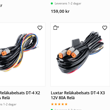
Betygsatt
Leverans 1-2 dagar
kr
3.00
av 5
159,00
kr
Reläkabelsats DT-4 X2
Luxtar Reläkabelsats DT-4 X3
 Relä
12V 80A Relä
ns 1-2 dagar
Betygsatt