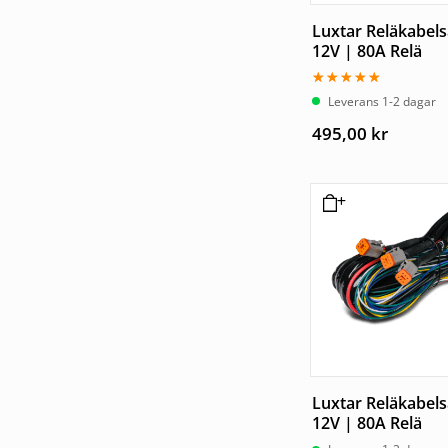
Luxtar Reläkabels
12V | 80A Relä
Betygsatt
Leverans 1-2 dagar
5.00
av 5
495,00
kr
Luxtar Reläkabels
12V | 80A Relä