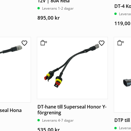
12V | 80A Relä
DT-4 Ko
Leverans 1-2 dagar
Levera
895,00
kr
119,0
DT-hane till Superseal Honor Y-
rseal Hona
förgrening
DTP ti
Leverans 4-7 dagar
Levera
535,00
kr