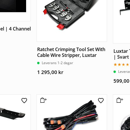
el | 4 Channel
Ratchet Crimping Tool Set With
Luxtar 
Cable Wire Stripper, Luxtar
| Svart
Leverans 1-2 dagar
Betygsa
1 295,00
kr
Levera
2.00
av
599,0
5