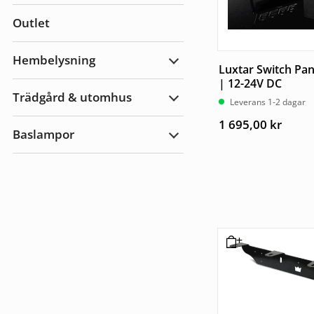
Bilvård
&
Outlet
Tillbehör
Hembelysning
Expandera
Luxtar Switch Pan
Hembelysning
| 12-24V DC
Trädgård & utomhus
Leverans 1-2 dagar
Expandera
Trädgård
1 695,00
kr
&
Baslampor
utomhus
Expandera
Baslampor