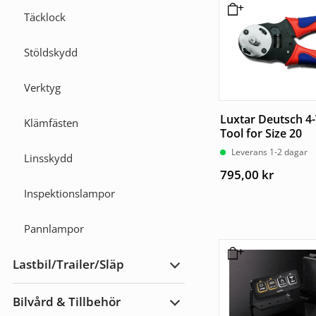
Täcklock
Stöldskydd
Verktyg
Luxtar Deutsch 4
Klämfästen
Tool for Size 20
Leverans 1-2 dagar
Linsskydd
795,00
kr
Inspektionslampor
Pannlampor
Lastbil/Trailer/Släp
Expandera
Lastbil/Trailer/Släp
Bilvård & Tillbehör
Expandera