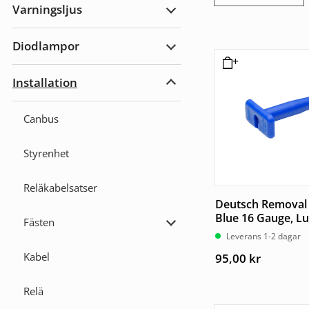
Varningsljus
Expandera
Varningsljus
Diodlampor
Expandera
Diodlampor
Installation
Expandera
Installation
Canbus
Styrenhet
Reläkabelsatser
Deutsch Removal 
Blue 16 Gauge, Lu
Fästen
Expandera
Leverans 1-2 dagar
Fästen
Kabel
95,00
kr
Relä