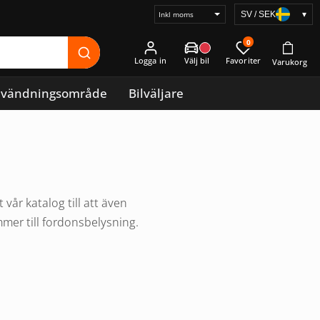
SV / SEK
▾
Välj
prisvisning
0
Logga in
vändningsområde
Bilväljare
år katalog till att även
mmer till fordonsbelysning.