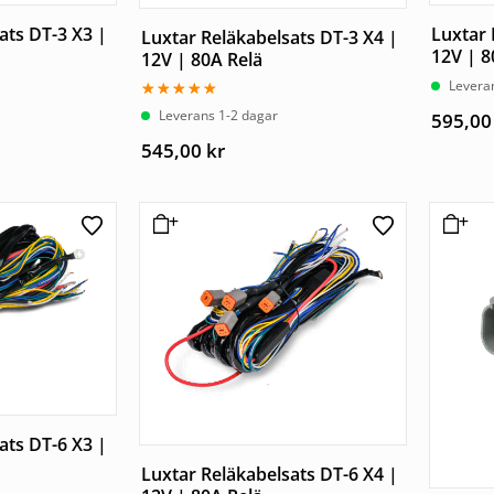
ats DT-3 X3 |
Luxtar 
Luxtar Reläkabelsats DT-3 X4 |
12V | 8
12V | 80A Relä
Levera
Betygsatt
Leverans 1-2 dagar
595,0
5.00
av 5
545,00
kr
ats DT-6 X3 |
Luxtar Reläkabelsats DT-6 X4 |