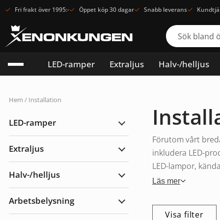
Fri frakt över 1995:-
Öppet köp 30 dagar
Snabb leverans
Kundtjä
LED-ramper
Extraljus
Halv-/helljus
Hem
/ Installation
Install
LED-ramper
Expandera
LED-
Förutom vårt breda
ramper
Extraljus
inkludera LED-prod
Expandera
Extraljus
LED-lampor, kända f
Halv-/helljus
Expandera
Läs mer
Halv-/helljus
Arbetsbelysning
Expandera
Arbetsbelysning
Visa filter