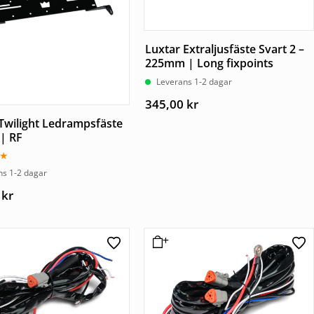
Luxtar Extraljusfäste Svart 2 –
225mm | Long fixpoints
Leverans 1-2 dagar
345,00
kr
Twilight Ledrampsfäste
 | RF
tt
ns 1-2 dagar
0
kr