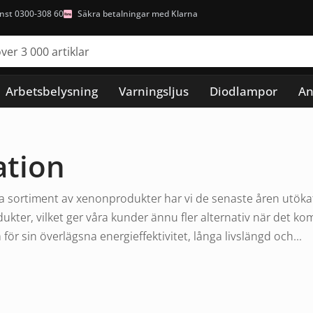
nst 0300-308 60
Säkra betalningar med Klarna
Arbetsbelysning
Varningsljus
Diodlampor
An
ation
 sortiment av xenonprodukter har vi de senaste åren utökat v
ukter, vilket ger våra kunder ännu fler alternativ när det ko
ör sin överlägsna energieffektivitet, långa livslängd och...