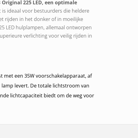
Original 225 LED, een optimale
 is ideaal voor bestuurders die heldere
 rijden in het donker of in moeilijke
225 LED hulplampen, allemaal ontworpen
uperieure verlichting voor veilig rijden in
ust met een 35W voorschakelapparaat, af
 lamp levert. De totale lichtstroom van
ende lichtcapaciteit biedt om de weg voor
antaarns zijn gemaakt van
rije-vorm reflector en een heldere
timale lichtspreiding garandeert.