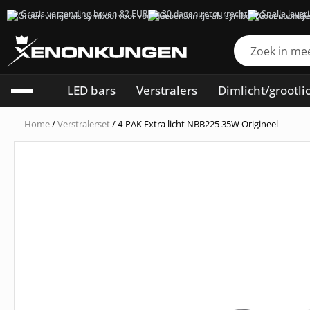
Gratis verzending boven 82 EUR
30 dagen retourrecht
Snelle lever
LED bars
Verstralers
Dimlicht/grootli
Home
/
Verstralerset
/ 4-PAK Extra licht NBB225 35W Origineel