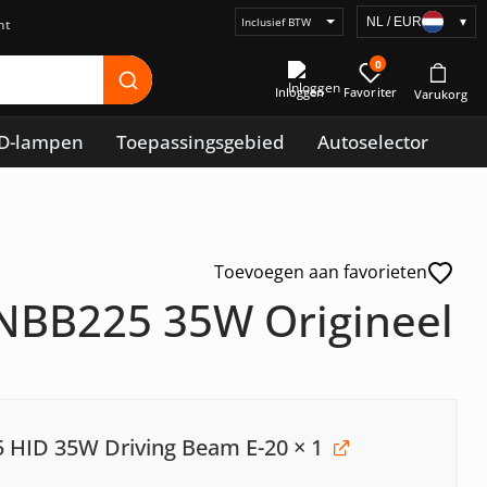
NL / EUR
▾
Selecteer
prijsweergave
0
Inloggen
D-lampen
Toepassingsgebied
Autoselector
Toevoegen aan favorieten
 NBB225 35W Origineel
5 HID 35W Driving Beam E-20
× 1