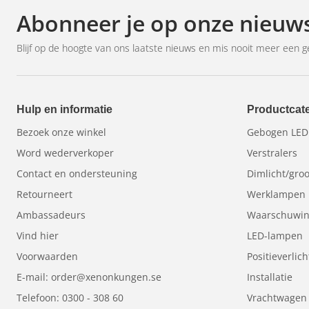
Complete montageset:
Het RAD4-pakket bevat alles
Abonneer je op onze nieuws
relaiskabel, beugel en steun, waardoor het gemakk
Blijf op de hoogte van ons laatste nieuws en mis nooit meer een g
je behoeften. De ballast is ontworpen om licht en e
extern te plaatsen indien gewenst.
Certificering en garantie:
Alle lampen zijn E-goed
Hulp en informatie
Productcat
garantie van een jaar.
Bezoek onze winkel
Gebogen LED
Word wederverkoper
Verstralers
Waarom kiezen voor het RAD4-p
Contact en ondersteuning
Dimlicht/groo
Retourneert
Werklampen
Onze toewijding aan kwaliteit en klantenservice bl
prijzen voor onze klantenservice kun je er zeker va
Ambassadeurs
Waarschuwing
van wereldklasse krijgt.
Vind hier
LED-lampen
Voorwaarden
Positieverlich
Met het RAD4-pakket van NBB Original 225 LED krijg
E-mail: order@xenonkungen.se
Installatie
die de duisternis effectief doorbreekt. Verbeter uw 
Telefoon: 0300 - 308 60
Vrachtwagen
ongeacht de omstandigheden. Kies RAD4 voor een o