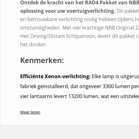
Ontdek de kracht van het RAD4 Pakket van NBB 
oplossing voor uw voertuigverlichting.
Dit pakket
en betrouwbare verlichting nodig hebben tijdens het
omstandigheden. Met vier krachtige NBB Original 
met Driving/Distant lichtpatroon, levert dit pakket s
het donker.
Kenmerken:
Efficiënte Xenon-verlichting:
Elke lamp is uitger
fabriek geïnstalleerd, dat ongeveer 3300 lumen per
vier lantaarns levert 13200 lumen, wat een uitstek
je te verlichten.
Meer lezen
Gebouwd voor duurzaamheid en prestaties:
De l
glasvezelversterkte kunststof met een aluminium v
polycarbonaat lens, die zowel duurzaamheid als op