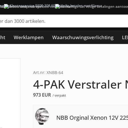
ing
Klantenservice 0300-308 60
Veilig betalen met Klarna
cht
Werklampen
Waarschuwingsverlichting
LE
Art.nr: XNBB-64
4-PAK Verstraler
973
EUR
/ verpakt
NBB Orginal Xenon 12V 22