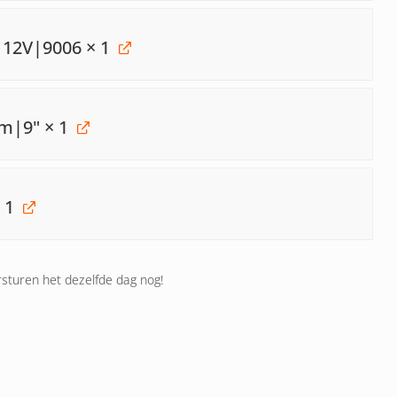
s 12V|9006
× 1
mm|9"
× 1
 1
rsturen het dezelfde dag nog!