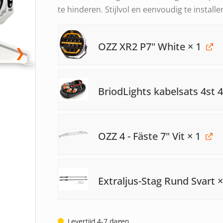
te hinderen. Stijlvol en eenvoudig te installe
OZZ XR2 P7" White
× 1
❯
BriodLights kabelsats 4st 
OZZ 4 - Fäste 7" Vit
× 1
Extraljus-Stag Rund Svart
×
Levertijd 4-7 dagen