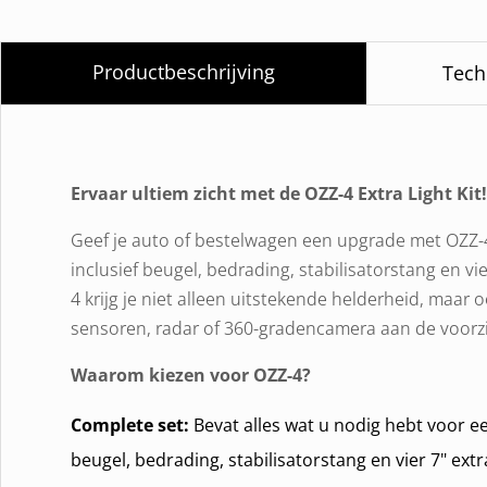
Productbeschrijving
Tech
Ervaar ultiem zicht met de OZZ-4 Extra Light Kit!
Geef je auto of bestelwagen een upgrade met OZZ-4,
inclusief beugel, bedrading, stabilisatorstang en v
4 krijg je niet alleen uitstekende helderheid, maar o
sensoren, radar of 360-gradencamera aan de voorzij
Waarom kiezen voor OZZ-4?
Complete set:
Bevat alles wat u nodig hebt voor ee
beugel, bedrading, stabilisatorstang en vier 7" ext