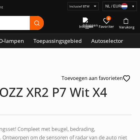
NL / EUR
▾
Selecteer
prijsweergave
0
Inloggen
D-lampen
Toepassingsgebied
Autoselector
Toevoegen aan favorieten
 OZZ XR2 P7 Wit X4
ingsset! Compleet met beugel, bedrading,
en. Ontworpen om de sensoren of radar van de auto niet