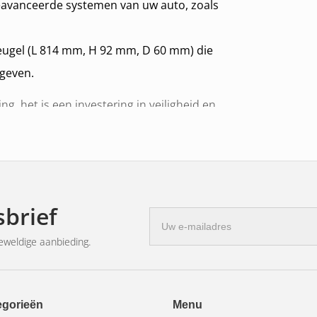
eavanceerde systemen van uw auto, zoals
 beugel (L 814 mm, H 92 mm, D 60 mm) die
 geven.
ng, het is een investering in veiligheid en
 verdient tijdens al uw reizen, ongeacht
brief
E-
mailadres
eweldige aanbieding.
egorieën
Menu