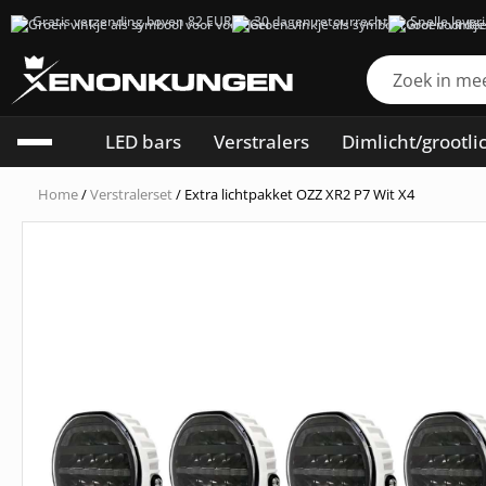
Gratis verzending boven 82 EUR
30 dagen retourrecht
Snelle lever
LED bars
Verstralers
Dimlicht/grootli
Home
/
Verstralerset
/ Extra lichtpakket OZZ XR2 P7 Wit X4