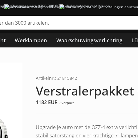
ing
Klantenservice 0300-308 60
Veilig betalen met Klarna
cht
Werklampen
Waarschuwingsverlichting
LE
Artikelnr.: 21815842
Verstralerpakket
1182
EUR
/ verpakt
Upgrade je auto met de OZZ-4 extra verlicht
stabilisatorstang en vier krachtige 7" lamp