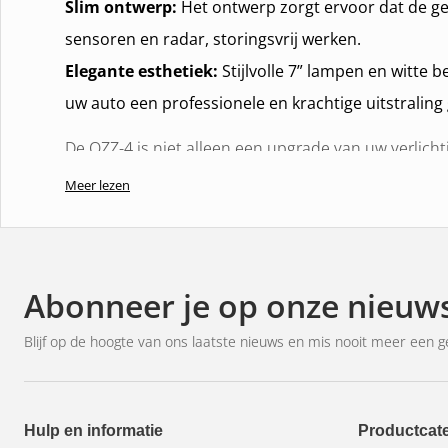
Slim ontwerp:
Het ontwerp zorgt ervoor dat de g
sensoren en radar, storingsvrij werken.
Elegante esthetiek:
Stijlvolle 7” lampen en witte
uw auto een professionele en krachtige uitstraling
De OZZ-4 is niet alleen een upgrade van uw verlichti
stijl. Gun uzelf de gemoedsrust en helderheid die u
Meer lezen
het weer of de wegomstandigheden.
Abonneer je op onze nieuws
Blijf op de hoogte van ons laatste nieuws en mis nooit meer een g
Hulp en informatie
Productcat