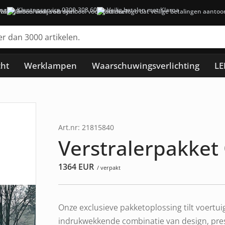
ing
Klantenservice 0300-308 60
Veilig betalen met Klarna
cht
Werklampen
Waarschuwingsverlichting
LE
Art.nr: 21815840
Verstralerpakket
1364
EUR
/ verpakt
Onze exclusieve pakketoplossing tilt voertu
indrukwekkende combinatie van design, prest