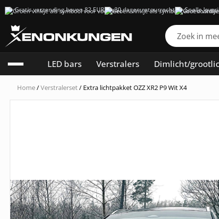
Gratis verzending boven 82 EUR
30 dagen retourrecht
Snelle lever
LED bars
Verstralers
Dimlicht/grootli
Home
/
Verstralerset
/ Extra lichtpakket OZZ XR2 P9 Wit X4