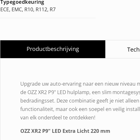
Typegoedkeuring
ECE, EMC, R10, R112, R7
Productbeschrijving
Tech
Upgrade uw auto-ervaring naar een nieuw niveau m
de OZZ XR2 P9" LED hulplamp, een slim montagesy
bedradingsset. Deze combinatie geeft je niet allee
functionaliteit, maar ook een soepel en veilig inst
van elk onderdeel te ontdekken!
OZZ XR2 P9" LED Extra Licht 220 mm