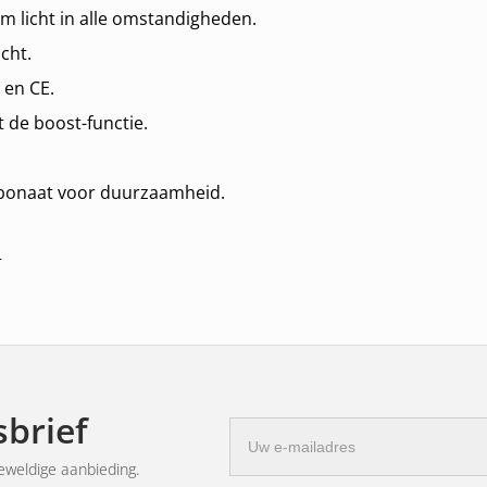
 licht in alle omstandigheden.
icht.
0 en CE.
 de boost-functie.
rbonaat voor duurzaamheid.
.
cruisecontrolesystemen en radar.
enplaat.
brief
E-
id en betrouwbare prestaties.
mailadres
ewikkeld proces.
eweldige aanbieding.