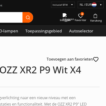
NL / EUR
▾
Selecteer
prijsweergave
0
Inloggen
D-lampen
Toepassingsgebied
Autoselector
Toevoegen aan favorieten
 OZZ XR2 P9 Wit X4
igverlichting naar een nieuw niveau met een
aties en functionaliteit. Met de OZZ XR2 P9" LED