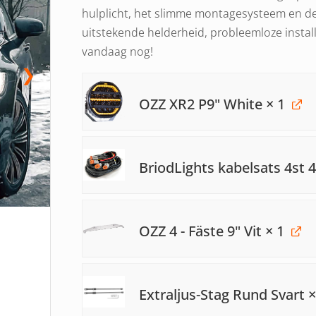
hulplicht, het slimme montagesysteem en de 
uitstekende helderheid, probleemloze install
vandaag nog!
❯
OZZ XR2 P9" White
× 1
BriodLights kabelsats 4st 
OZZ 4 - Fäste 9" Vit
× 1
Extraljus-Stag Rund Svart
×