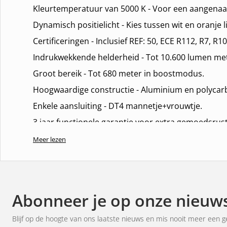
Kleurtemperatuur van 5000 K - Voor een aangenaam
Dynamisch positielicht - Kies tussen wit en oranje l
Certificeringen - Inclusief REF: 50, ECE R112, R7, R1
Indrukwekkende helderheid - Tot 10.600 lumen met
Groot bereik - Tot 680 meter in boostmodus.
Hoogwaardige constructie - Aluminium en polyca
Enkele aansluiting - DT4 mannetje+vrouwtje.
3 jaar functionele garantie voor extra gemoedsrust
Meer lezen
Slim montagesysteem
Aangepast voor 360-gradencamera's, dynamische 
Discrete installatie - gemonteerd achter de kentek
Abonneer je op onze nieuws
Hoogwaardige materialen - langdurige duurzaamhe
Eenvoudige en probleemloze installatie - geen ing
Blijf op de hoogte van ons laatste nieuws en mis nooit meer een g