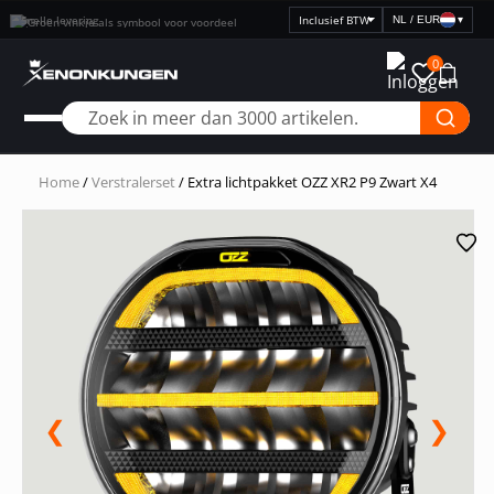
Snelle levering
NL / EUR
▾
Selecteer
prijsweergave
0
Home
/
Verstralerset
/ Extra lichtpakket OZZ XR2 P9 Zwart X4
❮
❯