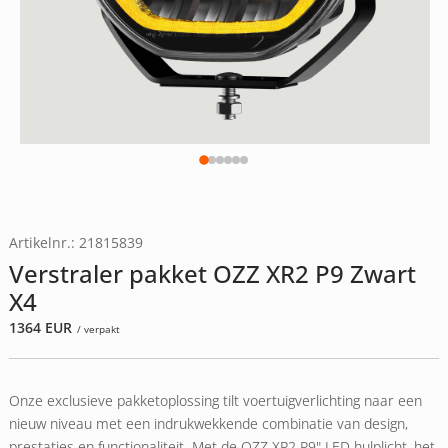
Artikelnr.: 21815839
Verstraler pakket OZZ XR2 P9 Zwart
X4
1364
EUR
/ verpakt
Onze exclusieve pakketoplossing tilt voertuigverlichting naar een
nieuw niveau met een indrukwekkende combinatie van design,
prestaties en functionaliteit. Met de OZZ XR2 P9" LED hulplicht, het