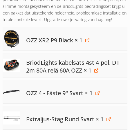
slimme montagesysteem en de BriodLights bedradingsset krijgt u
een pakket dat uitstekende helderheid, probleemloze installatie en
totale controle levert. Upgrade uw rijervaring vandaag nog!
OZZ XR2 P9 Black
× 1
BriodLights kabelsats 4st 4-pol. DT
2m 80A relä 60A OZZ
× 1
OZZ 4 - Fäste 9" Svart
× 1
Extraljus-Stag Rund Svart
× 1