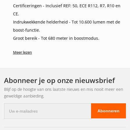
Certificeringen - Inclusief REF: 50, ECE R112, R7, R10 en
CE.
Indrukwekkende helderheid - Tot 10.600 lumen met de
boost-functie.
Groot bereik - Tot 680 meter in boostmodus.
Hoogwaardige constructie - Aluminium en polycarbonaat
Meer lezen
voor duurzaamheid.
Enkele aansluiting - DT4 mannetje+vrouwtje.
3 jaar functionele garantie voor extra gemoedsrust.
Abonneer je op onze nieuwsbrief
Slimme montagebeugel
Blijf op de hoogte van ons laatste nieuws en mis nooit meer een
Aangepast voor 360-gradencamera's, dynamische
geweldige aanbieding.
cruisecontrolesystemen en radar.
E-
Discrete installatie - gemonteerd achter de
Abonneren
mailadres
kentekenplaat.
Hoogwaardige materialen - langdurige duurzaamheid en