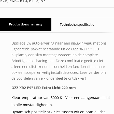
ECE, EMC, R10, R112, R7
Productbeschrijving
Technische specificatie
Upgrade uw auto-ervaring naar een nieuw niveau met ons
uitgebreide pakket bestaande uit de OZZ XR2 P9" LED
hulplamp, een slim montagesysteem en de complete
BriodLights bedradingsset. Deze combinatie geeft je niet
alleen een uitstekende helderheid en functionaliteit, maar
ook een soepel en veilig installatieproces. Lees verder om
de voordelen van elk onderdeel te ontdekken!
OZZ XR2 P9" LED Extra Licht 220 mm
Kleurtemperatuur van 5000 K - Voor een aangenaam licht
in alle omstandigheden.
Dynamisch positielicht - Kies tussen wit en oranje licht.