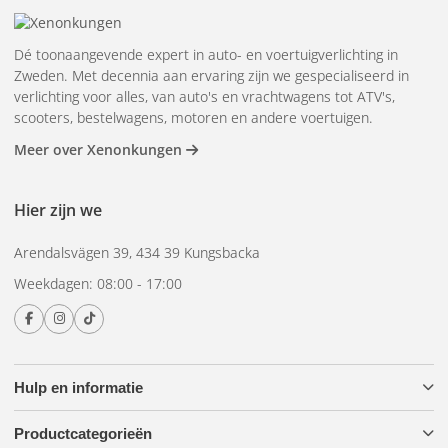
betrouwbare prestaties.
Eenvoudige en probleemloze installatie - geen
Dé toonaangevende expert in auto- en voertuigverlichting in
ingewikkeld proces.
Zweden. Met decennia aan ervaring zijn we gespecialiseerd in
verlichting voor alles, van auto's en vrachtwagens tot ATV's,
BriodLights kabelset
scooters, bestelwagens, motoren en andere voertuigen.
Meer over Xenonkungen
Compleet en flexibel - bevat alles wat je nodig hebt voor
verlichtingsinstallaties.
Veilig en hoge capaciteit - met 60 A zekeringhouder en 80
Hier zijn we
A relais voor beveiliging tegen overbelasting en
Arendalsvägen 39, 434 39 Kungsbacka
kortsluiting.
Weekdagen: 08:00 - 17:00
Geschikt voor zowel kleine als grote
verlichtingsinstallaties met een maximaal vermogen van
4×160 W.
Dit productpakket is de ultieme oplossing voor wie op zoek is
Hulp en informatie
naar hoogwaardige extra verlichting, eenvoudige installatie
en volledige controle over hun lichtinstallaties. Of je nu de
Productcategorieën