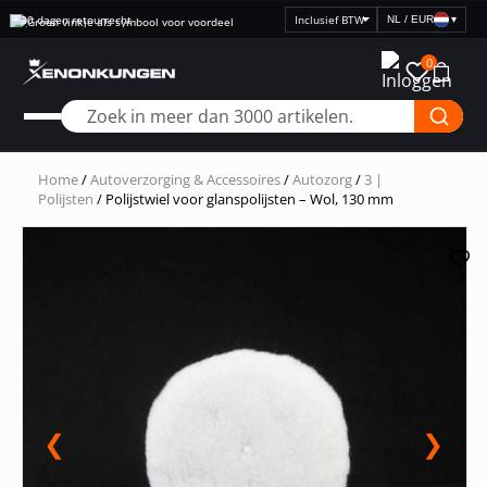
Snelle levering
NL / EUR
▾
Selecteer
prijsweergave
0
Home
/
Autoverzorging & Accessoires
/
Autozorg
/
3 |
Polijsten
/ Polijstwiel voor glanspolijsten – Wol, 130 mm
❮
❯