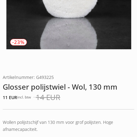
-23%
Artikelnummer: G493225
Glosser polijstwiel - Wol, 130 mm
14
EUR
11
EUR
incl. btw
Oorspronkelijke
Huidige
prijs
prijs
was:
is:
14 EUR.
11 EUR.
Wollen polijstschijf van 130 mm voor grof polijsten. Hoge
afnamecapaciteit.