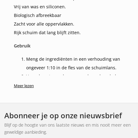
Vrij van was en siliconen.
Biologisch afbreekbaar
Zacht voor alle oppervlakken.
Rijk schuim dat lang blijft zitten.
Gebruik
Meng de ingrediënten in een verhouding van
ongeveer 1:10 in de fles van de schuimlans.
Veeg de auto van boven naar beneden glad.
Laat het 3-5 minuten inwerken.
Meer lezen
Neem indien nodig vocht af met een spons.
Spoel af met een hogedrukreiniger.
Abonneer je op onze nieuwsbrief
Blijf op de hoogte van ons laatste nieuws en mis nooit meer een
geweldige aanbieding.