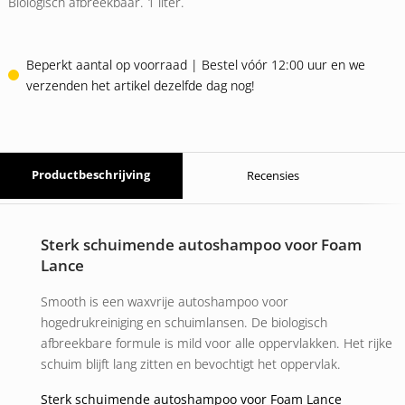
Biologisch afbreekbaar. 1 liter.
Beperkt aantal op voorraad | Bestel vóór 12:00 uur en we
verzenden het artikel dezelfde dag nog!
Productbeschrijving
Recensies
Sterk schuimende autoshampoo voor Foam
Lance
Smooth is een waxvrije autoshampoo voor
hogedrukreiniging en schuimlansen. De biologisch
afbreekbare formule is mild voor alle oppervlakken. Het rijke
schuim blijft lang zitten en bevochtigt het oppervlak.
Sterk schuimende autoshampoo voor Foam Lance