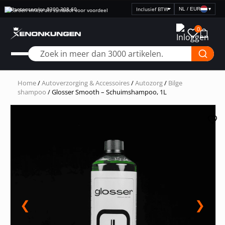
Klantenservice 0300-308 60
NL / EUR
▾
Selecteer
prijsweergave
0
Home
/
Autoverzorging & Accessoires
/
Autozorg
/
Bilge
shampoo
/ Glosser Smooth – Schuimshampoo, 1L
❮
❯