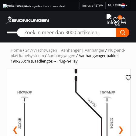
Snelle levering
NL / EUR
▾
Selecteer
prijsweergave
0
Home
/
24V/Vrachtwagen | Aanhanger | Aanhanger
/
Plug-and-
play kabelsysteem
/
Aanhangwagen
/ Aanhangwagenpakket
190-250cm (Laadlengte) – Plug-n-Play
❮
❯