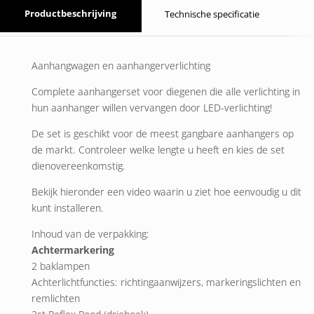
Productbeschrijving
Technische specificatie
Aanhangwagen en aanhangerverlichting
Complete aanhangerset voor diegenen die alle verlichting in
hun aanhanger willen vervangen door LED-verlichting!
De set is geschikt voor de meest gangbare aanhangers op
de markt. Controleer welke lengte u heeft en kies de set
dienovereenkomstig.
Bekijk hieronder een video waarin u ziet hoe eenvoudig u dit
kunt installeren.
Inhoud van de verpakking:
Achtermarkering
2 baklampen
Achterlichtfuncties: richtingaanwijzers, markeringslichten en
remlichten