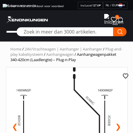
30 dagen retourrecht
NL / EUR
▾
Selecteer
prijsweergave
0
Home
/
24V/Vrachtwagen | Aanhanger | Aanhanger
/
Plug-and-
play kabelsysteem
/
Aanhangwagen
/ Aanhangwagenpakket
340-420cm (Laadlengte) – Plug-n-Play
❮
❯