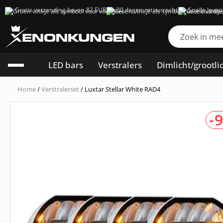
Gratis verzending boven 82 EUR
30 dagen retourrecht
Snelle lever
LED bars
Verstralers
Dimlicht/grootli
Home
/
Verstralerset
/ Luxtar Stellar White RAD4
-