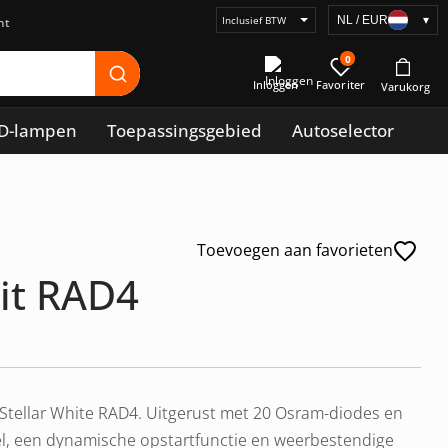
NL / EUR
▾
Selecteer
prijsweergave
0
Inloggen
D-lampen
Toepassingsgebied
Autoselector
Toevoegen aan favorieten
wit RAD4
 Stellar White RAD4. Uitgerust met 20 Osram-diodes en
del, een dynamische opstartfunctie en weerbestendige