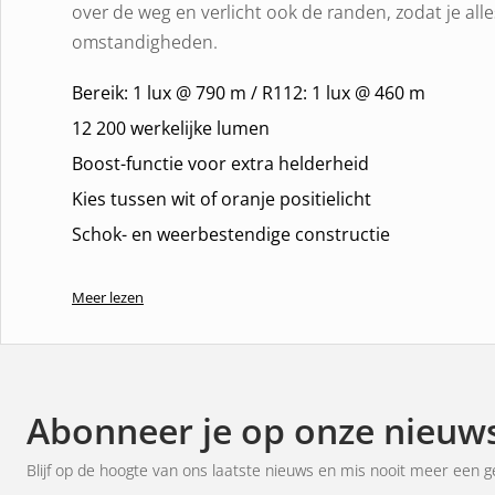
over de weg en verlicht ook de randen, zodat je all
omstandigheden.
Bereik: 1 lux @ 790 m / R112: 1 lux @ 460 m
12 200 werkelijke lumen
Boost-functie voor extra helderheid
Kies tussen wit of oranje positielicht
Schok- en weerbestendige constructie
Verlichting van wereldklasse
Meer lezen
Met een assortiment van
1 lux op 790 meter
en ee
5500K
krijg je niet alleen heldere en scherpe verli
lichtervaring die prettig is voor de ogen. Perfect v
Abonneer je op onze nieuws
elk detail telt. Je ziet gevaren op tijd en navigeert m
Blijf op de hoogte van ons laatste nieuws en mis nooit meer een g
Ervaar dynamische elegantie