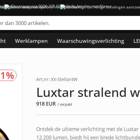
ing
Klantenservice 0300-308 60
Veilig betalen met Klarna
cht
Werklampen
Waarschuwingsverlichting
LE
91%
Art.nr: XX-Stellar4W
Luxtar stralend 
918
EUR
/ verpakt
Ontdek de ultieme verlichting met de Luxtar
12.200 lumen, biedt hij een brede lichtbun