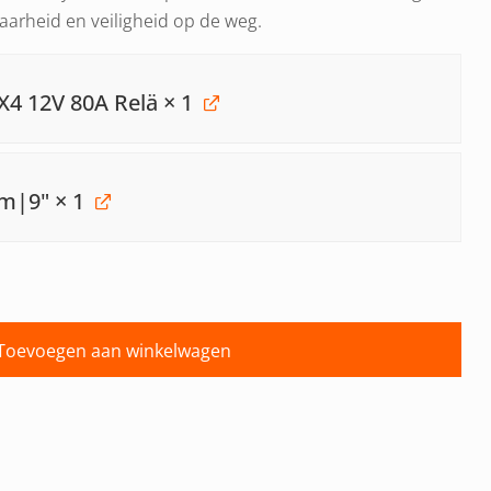
aarheid en veiligheid op de weg.
X4 12V 80A Relä
× 1
mm|9"
× 1
Toevoegen aan winkelwagen