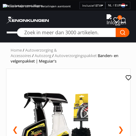
Veilig betalen met Klarna
NL / EUR
▾
Selecteer
prijsweergave
0
Home
/
Autoverzorging &
Accessoires
/
Autozorg
/
Autoverzorgingspakket
Banden- en
velgenpakket | Meguiar's
❮
❯