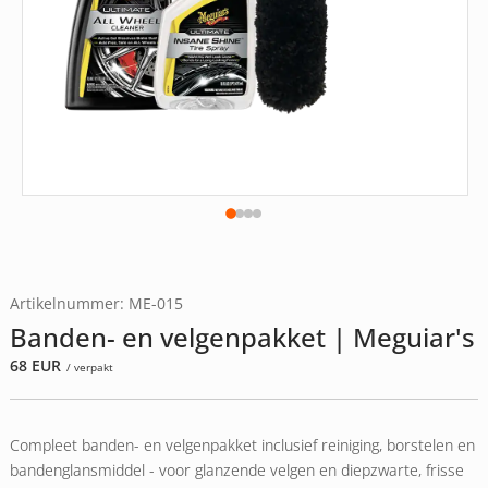
Artikelnummer: ME-015
Banden- en velgenpakket | Meguiar's
68
EUR
/ verpakt
Compleet banden- en velgenpakket inclusief reiniging, borstelen en
bandenglansmiddel - voor glanzende velgen en diepzwarte, frisse