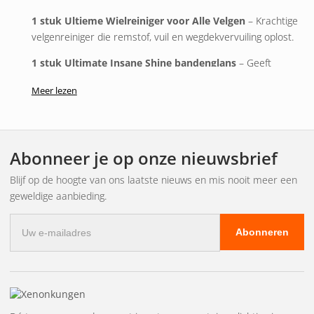
1 stuk Ultieme Wielreiniger voor Alle Velgen
– Krachtige
velgenreiniger die remstof, vuil en wegdekvervuiling oplost.
1 stuk Ultimate Insane Shine bandenglans
– Geeft
banden een diepe, zwarte en langdurige glans.
Meer lezen
1 stuk Supreme wielborstel (medium)
– Flexibele borstel
die tussen de spaken en in krappe ruimtes komt.
Het resultaat?
Abonneer je op onze nieuwsbrief
✔ Glanzende, schone velgen
Blijf op de hoogte van ons laatste nieuws en mis nooit meer een
✔ Diepzwart, frisse terrasafwerking
geweldige aanbieding.
✔ Een opknapbeurt voor het algehele uiterlijk van de auto
E-
Abonneren
Een compleet pakket voor wie wil dat zijn velgen perfect
mailadres
aansluiten bij de rest van de autolak – altijd.