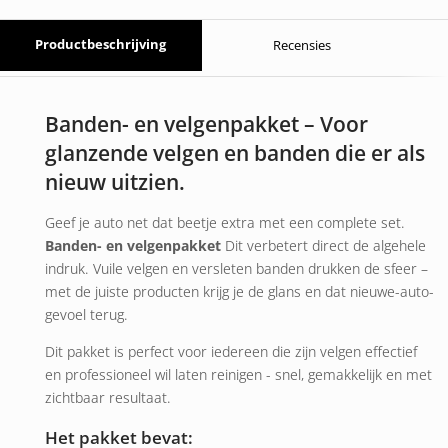
Productbeschrijving
Recensies
Banden- en velgenpakket – Voor
glanzende velgen en banden die er als
nieuw uitzien.
Geef je auto net dat beetje extra met een complete set.
Banden- en velgenpakket
Dit verbetert direct de algehele
indruk. Vuile velgen en versleten banden drukken de sfeer –
met de juiste producten krijg je de glans en dat nieuwe-auto-
gevoel terug.
Dit pakket is perfect voor iedereen die zijn velgen effectief
en professioneel wil laten reinigen - snel, gemakkelijk en met
zichtbaar resultaat.
Het pakket bevat: