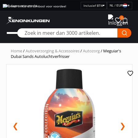
30 dagen retourrecht
NL / EUR
▾
Selecteer
prijsweergave
0
Home
/
Autoverzorging & Accessoires
/
Autozorg
/ Meguiar's
Dubai Sands Autoluchtverfrisser
❮
❯