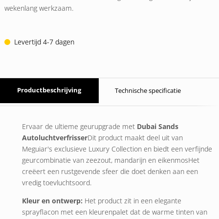
wekenlang werkzaam.
Levertijd 4-7 dagen
Productbeschrijving
Technische specificatie
Ervaar de ultieme geurupgrade met
Dubai Sands
Autoluchtverfrisser
Dit product maakt deel uit van
Meguiar's exclusieve Luxury Collection en biedt een verfijnde
geurcombinatie van
zeezout, mandarijn
en
eikenmos
Het
creëert een rustgevende sfeer die doet denken aan een
vredig toevluchtsoord.
Kleur en ontwerp:
Het product zit in een elegante
sprayflacon met een kleurenpalet dat de warme tinten van