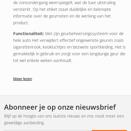
de zonsondergang weerspiegelt, wat de luxe uitstraling
versterkt. Op het etiket staat duidelijke en beknopte
informatie over de geurnoten en de werking van het
product.
Functionaliteit:
Met zijn
geurbeheersingssysteem voor de
hele auto
Het verwijdert effectief ongewenste geuren zoals
sigarettenrook, kookluchtjes en bezwete sportkleding. Het is
gemakkelijk in gebruik en zorgt voor een langdurige geur die
tot wel enkele weken aanhoudt.
Verander uw auto in een oase van frisheid en ontspanning
met de Dubai Sands luchtverfrisser.
Meer lezen
Inhoud (g):
57
Abonneer je op onze nieuwsbrief
Blijf op de hoogte van ons laatste nieuws en mis nooit meer een
geweldige aanbieding.