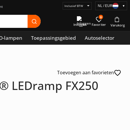
NL / EUR
▾
Selecteer
prijsweergave
0
Inloggen
D-lampen
Toepassingsgebied
Autoselector
Toevoegen aan favorieten
g® LEDramp FX250