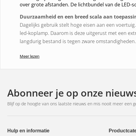
over grote afstanden. De lichtbundel van de LED-sc
Duurzaamheid en een breed scala aan toepassi
Dagelijks gebruik stelt hoge eisen aan een voertuig
led-koplamp. Daarom is deze uitgerust met een ex
langdurig bestand is tegen zware omstandigheden.
Maar niet alleen de hoogwaardige materialen drag
Meer lezen
geïntegreerde aandrijfeenheid en het warmtemana
rol bij de lange levensduur van het LED-grootlicht.
Over- en onderspanningsbeveiliging verbreekt auto
ingestelde stroomsterkte gedurende een bepaalde 
Abonneer je op onze nieuws
tijdelijke oververhitting en verlengt de levensduur 
Meer licht is belangrijk, niet alleen op de weg: kracht
Blijf op de hoogte van ons laatste nieuws en mis nooit meer een g
op onverlichte grind- en boswegen en in de landb
Daarom kan de LEDriving Lightbar FX250-SP LED-
op 4x4- en bedrijfsvoertuigen, maar ook op industr
Hulp en informatie
Productcat