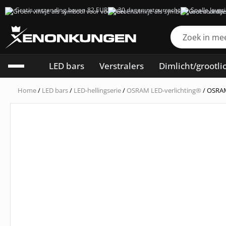
Gratis verzending boven 82 EUR
30 dagen retourrecht
Snelle lever
LED bars
Verstralers
Dimlicht/grootli
Home
/
LED bars
/
LED-hellingserie
/
OSRAM LED-verlichting®
/ OSRAM