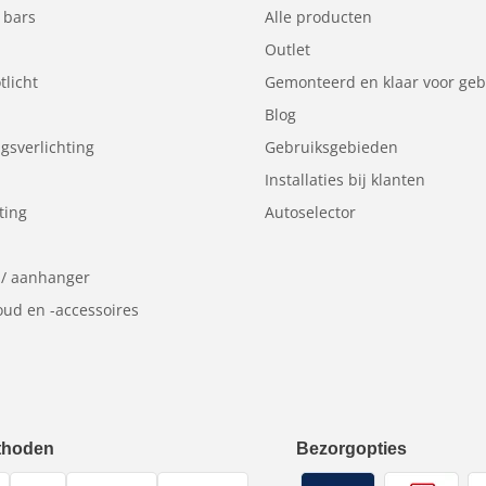
zo ver mogelijk reikt.
 bars
Alle producten
Outlet
tlicht
Gemonteerd en klaar voor geb
Blog
sverlichting
Gebruiksgebieden
Installaties bij klanten
ting
Autoselector
 / aanhanger
ud en -accessoires
thoden
Bezorgopties