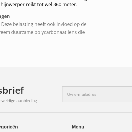
hijnwerper reikt tot wel 360 meter.
ngen
. Deze belasting heeft ook invloed op de
treem duurzame polycarbonaat lens die
en bij aan de duurzaamheid: ook de
gementsysteem spelen een belangrijke
matisch het circuit wanneer de vooraf
tijd wordt overschreden. Dit voorkomt
brief
van de LED-hulpverlichting.
E-
mailadres
ige verlichting is belangrijk in het terrein,
eweldige aanbieding.
ouw.
hulplamp eenvoudig worden gemonteerd
iële en bouwvoertuigen.
egorieën
Menu