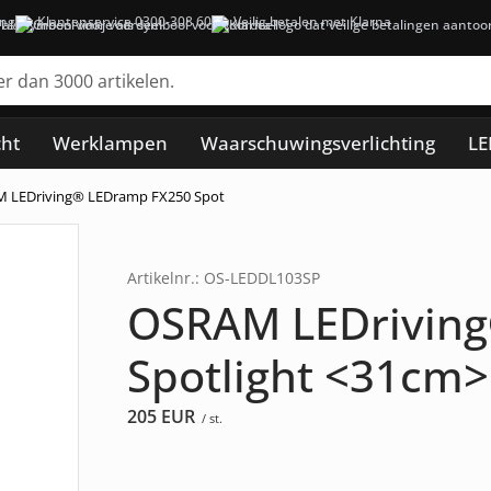
ing
Klantenservice 0300-308 60
Veilig betalen met Klarna
cht
Werklampen
Waarschuwingsverlichting
LE
 LEDriving® LEDramp FX250 Spot
Artikelnr.: OS-LEDDL103SP
OSRAM LEDrivin
Spotlight <31cm>
205
EUR
/ st.