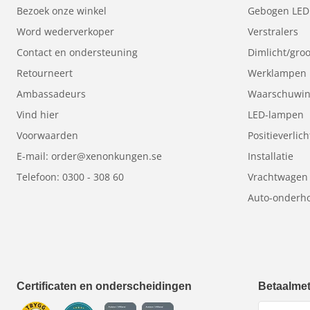
Spotlight
heeft een gericht licht waardoor het licht 
Bezoek onze winkel
Gebogen LED
Word wederverkoper
Verstralers
Contact en ondersteuning
Dimlicht/groo
Retourneert
Werklampen
Ambassadeurs
Waarschuwing
Vind hier
LED-lampen
Voorwaarden
Positieverlich
E-mail: order@xenonkungen.se
Installatie
Telefoon: 0300 - 308 60
Vrachtwagen
Auto-onderho
Certificaten en onderscheidingen
Betaalme