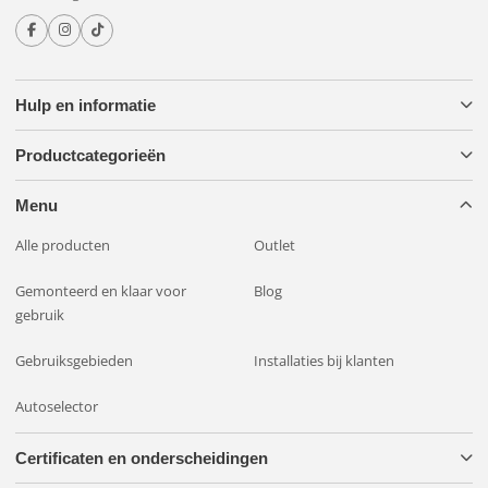
erop vertrouwen dat u producten en ondersteuning van
wereldklasse ontvangt.
Met het Rally5-pakket van NBB Original 225 LED krijgt u een
Hulp en informatie
superieure lichtervaring die effectief door de duisternis heen
snijdt. Verbeter uw zichtbaarheid en veiligheid op de weg –
Productcategorieën
ongeacht de omstandigheden. Kies voor Rally5 voor een
ongeëvenaarde rijervaring in het donker.
Menu
Alle producten
Outlet
Gemonteerd en klaar voor
Blog
gebruik
Gebruiksgebieden
Installaties bij klanten
Autoselector
Certificaten en onderscheidingen