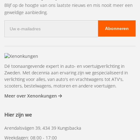
Blijf op de hoogte van ons laatste nieuws en mis nooit meer een
met een aluminium vrije-vorm reflector en een heldere
geweldige aanbieding.
polycarbonaat lens, die zowel duurzaamheid als optimale
E-
lichtspreiding garandeert.
Abonneren
mailadres
Complete montageset:
Het Rally5-pakket bevat alles wat
u nodig hebt voor de installatie – relaisbedrading,
steunen en beugels – waardoor het eenvoudig te
monteren en aan te passen is aan uw behoeften. De
Dé toonaangevende expert in auto- en voertuigverlichting in
ballast is lichtgewicht en efficiënt ontworpen, met de
Zweden. Met decennia aan ervaring zijn we gespecialiseerd in
mogelijkheid om deze desgewenst extern te plaatsen.
verlichting voor alles, van auto's en vrachtwagens tot ATV's,
scooters, bestelwagens, motoren en andere voertuigen.
Certificering en garantie:
Alle lampen zijn E-goedgekeurd
Meer over Xenonkungen
en het systeem heeft een garantie van een jaar.
Waarom zou u voor het Rally5 Pakket
Hier zijn we
van ons kiezen?
Arendalsvägen 39, 434 39 Kungsbacka
Onze toewijding aan kwaliteit en klantenservice onderscheidt
Weekdagen: 08:00 - 17:00
ons. Met erkende prijzen voor onze klantenservice kunt u