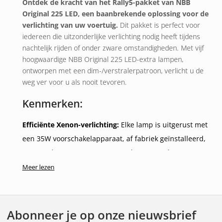
Ontdek de kracht van het Rally5-pakket van NBB
Original 225 LED, een baanbrekende oplossing voor de
verlichting van uw voertuig.
Dit pakket is perfect voor
iedereen die uitzonderlijke verlichting nodig heeft tijdens
nachtelijk rijden of onder zware omstandigheden. Met vijf
hoogwaardige NBB Original 225 LED-extra lampen,
ontworpen met een dim-/verstralerpatroon, verlicht u de
weg ver voor u als nooit tevoren.
Kenmerken:
Efficiënte Xenon-verlichting:
Elke lamp is uitgerust met
een 35W voorschakelapparaat, af fabriek geïnstalleerd,
wat neerkomt op ongeveer 3300 lumen per lamp. De
totale lichtstroom van vijf lampen bedraagt maar liefst
Meer lezen
16500 lumen, wat zorgt voor een uitstekende
lichtopbrengst en een uitstekend bereik.
Gebouwd voor duurzaamheid en prestaties:
De
Abonneer je op onze nieuwsbrief
lantaarns zijn gemaakt van glasvezelversterkte kunststof