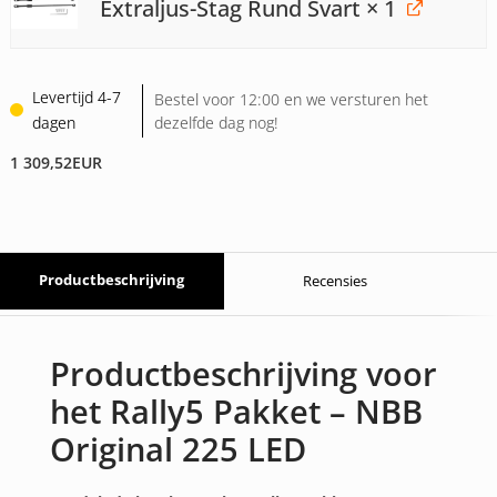
Extraljus-Stag Rund Svart
× 1
Levertijd 4-7
Bestel voor 12:00 en we versturen het
dagen
dezelfde dag nog!
1 309,52
EUR
Productbeschrijving
Recensies
Productbeschrijving voor
het Rally5 Pakket – NBB
Original 225 LED