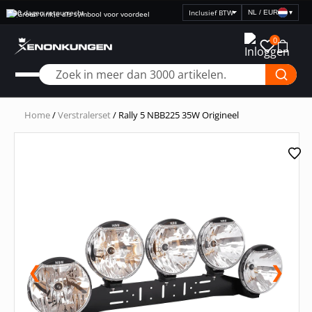
Snelle levering
NL / EUR
▾
Selecteer
prijsweergave
0
Home
/
Verstralerset
/ Rally 5 NBB225 35W Origineel
❮
❯