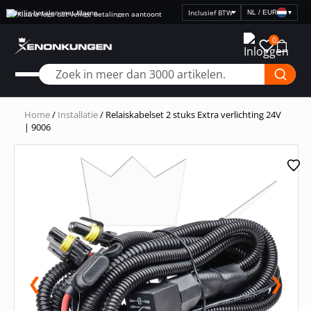
Veilig betalen met Klarna
NL / EUR
▾
Selecteer
prijsweergave
0
Home
/
Installatie
/ Relaiskabelset 2 stuks Extra verlichting 24V
| 9006
❮
❯