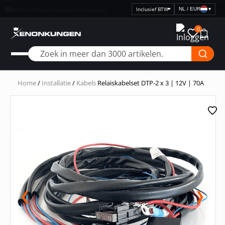
Snelle levering
NL / EUR
▾
Selecteer
prijsweergave
0
Home
/
Installatie
/
Kabels
Relaiskabelset DTP-2 x 3 | 12V | 70A
❮
❯