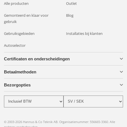
Alle producten
Outlet
Gemonteerd en klaar voor
Blog
gebruik
Gebruiksgebieden
Installaties bij klanten
Autoselector
Certificaten en onderscheidingen
Betaalmethoden
Bezorgopties
© 2003-2026 Hannus & Co Teknik AB. Organisatienummer: 556665-3360. Alle
rechten voorbehouden.