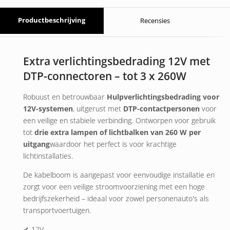
Productbeschrijving
Recensies
Extra verlichtingsbedrading 12V met
DTP-connectoren – tot 3 x 260W
Robuust en betrouwbaar
Hulpverlichtingsbedrading voor
12V-systemen
, uitgerust met
DTP-contactpersonen
voor
een veilige en stabiele verbinding. Ontworpen voor gebruik
tot
drie extra lampen of lichtbalken van 260 W per
uitgang
waardoor het perfect is voor krachtige
lichtinstallaties.
De kabelboom is aangepast voor eenvoudige installatie en
zorgt voor een veilige stroomvoorziening met een hoge
bedrijfszekerheid – ideaal voor zowel personenauto's als
transportvoertuigen.
✔ 12V