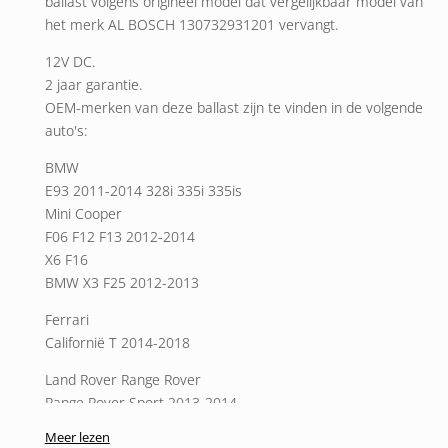
ballast volgens origineel model dat vergelijkbaar model van
het merk AL BOSCH 130732931201 vervangt.
12V DC.
2 jaar garantie.
OEM-merken van deze ballast zijn te vinden in de volgende
auto's:
BMW
E93 2011-2014 328i 335i 335is
Mini Cooper
F06 F12 F13 2012-2014
X6 F16
BMW X3 F25 2012-2013
Ferrari
Californië T 2014-2018
Land Rover Range Rover
Range Rover Sport 2013-2014
Range Rover HSE 2010-2012
Meer lezen