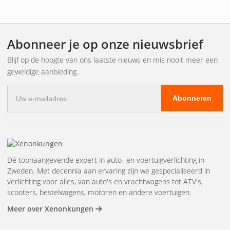
MERCEDES
C, ML, GL 2012-2014
SL, SLK 2013-2014
Abonneer je op onze nieuwsbrief
ML250/350/450/550/63 AMG, ML Diesel BlueTec, ML 4Matic
2012-2014
Blijf op de hoogte van ons laatste nieuws en mis nooit meer een
Vito Avantgarde
geweldige aanbieding.
KIA
E-
Optima 2011-2014
Abonneren
mailadres
VOLVO
C70 2011-2014
C30 2011-2014
Dit type replica van originele producten is op de markt
Dé toonaangevende expert in auto- en voertuigverlichting in
Zweden. Met decennia aan ervaring zijn we gespecialiseerd in
verkrijgbaar. Het meest gemeenschappelijke kenmerk van
verlichting voor alles, van auto's en vrachtwagens tot ATV's,
originelen en kopieën is de buitenste behuizing. Wat hen
scooters, bestelwagens, motoren en andere voertuigen.
onderscheidt zijn de onderdelen, de programmering en de
kwaliteit.
Meer over Xenonkungen
En dit geldt ook tussen verschillende fabrikanten van
replica's.