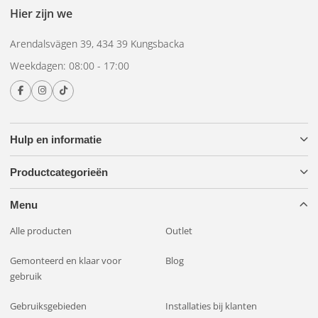
Hier zijn we
Hoewel het origineel volledig functioneel is voor alle
vermelde voertuigen, kunnen sommige kopieën beperkt zijn
Arendalsvägen 39, 434 39 Kungsbacka
in functionaliteit voor individuele merken of modellen,
afhankelijk van onder andere de technische kennis en
Weekdagen: 08:00 - 17:00
ambitie van de fabrikant.
Onze XK ballasten zijn duurder in aanschaf en daarom over
het algemeen beter dan goedkopere alternatieven - die
overigens ook hoger geprijsd kunnen zijn door concurrenten.
Hulp en informatie
Productcategorieën
Menu
Alle producten
Outlet
Gemonteerd en klaar voor
Blog
gebruik
Gebruiksgebieden
Installaties bij klanten