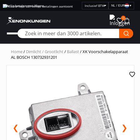
Veilig betalen met Klarna
NL / EUR
▾
Selecteer
prijsweergave
0
Home
/
Dimlicht / Grootlicht
/
Ballast
/ XK Voorschakelapparaat
AL BOSCH 130732931201
❮
❯