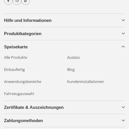
Lichtquelle:
LED, 3 Stück
Helle Farbe:
Amber
Autorisierung:
ECE, EMV
Hilfe und Informationen
Schutz vor Nässe:
IP67 (staub- und wasserdicht)
Größe (LxBxH):
58x16x12,5 mm
Produktkategorien
Garantie:
5 Jahre
Speisekarte
Alle Produkte
Auslass
Einbaufertig
Blog
Anwendungsbereiche
Kundeninstallationen
Fahrzeugauswahl
Zertifikate & Auszeichnungen
Zahlungsmethoden