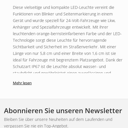
Diese vielseitige und kompakte LED-Leuchte vereint die
Funktionen von Blinker und Seitenmarkierung in einem
Gerät und wurde speziell für 24-Volt-Fahrzeuge wie Lkw,
Anhänger und Spezialfahrzeuge entwickelt. Mit ihrer
leuchtenden orange-bernsteinfarbenen Farbe und der LED-
Technologie sorgt diese Leuchte für hervorragende
Sichtbarkeit und Sicherheit im Straßenverkehr. Mit einer
Länge von nur 5,8 cm und einer Breite von 1,6 cm ist sie
ideal für Fahrzeuge mit begrenztem Platzangebot. Dank der
Schutzart IP67 ist die Leuchte absolut wasser- und
staubdicht und gewährleistet einen zuverlässigen und
dauerhaften Einsatz auch unter schwierigsten Bedingungen.
Mehr lesen
Merkmale und Vorteile
Diese hochwertige LED-Beleuchtung bietet eine Reihe von
Abonnieren Sie unseren Newsletter
Vorteilen für Fahrzeugbesitzer und -betreiber. Die
integrierte Blinker- und Seitenmarkierungsleuchte
Bleiben Sie über unsere Neuheiten auf dem Laufenden und
verbessert die Sichtbarkeit des Fahrzeugs und damit die
verpassen Sie nie ein Top-Angebot.