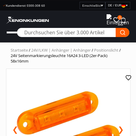
Sichere Zahlungen mit Klarna
DE / EUR
▾
Preisanzeige
auswählen
0
Startseite
/
24V/LKW | Anhänger | Anhänger
/
Positionslicht
/
24V Seitenmarkierungsleuchte 16A24 3-LED (2er-Pack)
58x16mm
❮
❯