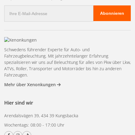
Sicherheit im Straßenverkehr. Die kompakte Größe und die
E-
Schutzart IP67 machen sie ideal für den Einsatz in rauen
Abonnieren
Mail
Umgebungen, in denen Wasser- und Staubresistenz wichtig
Adresse
sind. Die einfache Installation und die robuste Konstruktion
sorgen für eine lange Lebensdauer und verringern den
Bedarf an häufigen Auswechslungen.
Hervorragende Sichtbarkeit und Sicherheit mit
Schwedens führender Experte für Auto- und
Fahrzeugbeleuchtung. Mit jahrzehntelanger Erfahrung
hochintensivem LED-Licht
spezialisieren wir uns auf Beleuchtung für alles von Pkw über Lkw,
Kompaktes und robustes Design, das auch rauen
ATVs, Roller, Transporter und Motorräder bis hin zu anderen
Arbeitsbedingungen standhält
Fahrzeugen.
Schutzart IP67 für maximalen Schutz gegen Wasser und
Mehr über Xenonkungen
Staub
Einfacher Einbau in eine Vielzahl von 24V-Fahrzeugen
Hier sind wir
Ideal für Fahrzeuge, die hohe Leistung und
Arendalsvägen 39, 434 39 Kungsbacka
Zuverlässigkeit erfordern
Wochentags: 08:00 - 17:00 Uhr
Spezifische Maßnahmen:
Volt:
24V