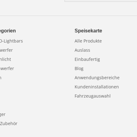
Adresse
egorien
Speisekarte
-Lightbars
Alle Produkte
werfer
Auslass
nlicht
Einbaufertig
nwerfer
Blog
n
Anwendungsbereiche
Kundeninstallationen
Fahrzeugauswahl
ger
 Zubehör