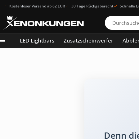
Kostenloser Versand ab 82 EUR
30 Tage Rückgaberecht
Schnelle L
LED-Lightbars
Zusatzscheinwerfer
Abblen
Denn die