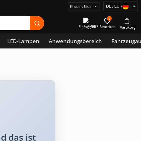
DE / EUR
▾
Preisanzeige
auswählen
0
Einloggen
LED-Lampen
Anwendungsbereich
Fahrzeuga
d das ist