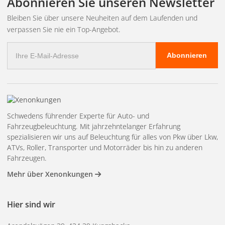
Abonnieren Sie unseren Newsletter
Sichtbarkeit. Damit ist die Olympus 2.0 eine vollwertige
Zusatzleuchte für Straße und Arbeit.
Bleiben Sie über unsere Neuheiten auf dem Laufenden und
verpassen Sie nie ein Top-Angebot.
Robuste Konstruktion und
E-
Premiumqualität
Abonnieren
Mail
Adresse
Das Lampengehäuse ist von AkzoNobel – einem der weltweit
führenden Hersteller von Industrielacken –
pulverbeschichtet und bietet so eine robuste Oberfläche, die
auch anspruchsvollen Bedingungen standhält. Die Lampe
Schwedens führender Experte für Auto- und
wird zudem in einer komplett plastikfreien Verpackung
Fahrzeugbeleuchtung. Mit jahrzehntelanger Erfahrung
geliefert und ist damit eine nachhaltigere Wahl.
spezialisieren wir uns auf Beleuchtung für alles von Pkw über Lkw,
Sichere Investition mit Garantie
ATVs, Roller, Transporter und Motorräder bis hin zu anderen
Fahrzeugen.
Mit einer 3-jährigen Funktionsgarantie erhalten Sie eine
Mehr über Xenonkungen
zusätzliche Leuchte, die Leistung, Design und lange
Lebensdauer vereint.
Hier sind wir