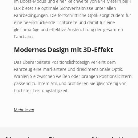
im Boost-Modus und einer Reichweite von 844 Metern bei 1
Lux bietet sie optimale Sichtverhältnisse unter allen
Fahrbedingungen. Die fortschrittliche Optik sorgt zudem für
eine beeindruckende Lichtbreite und damit für eine
gleichmäßige und effektive Ausleuchtung der gesamten
Fahrbahn.
Modernes Design mit 3D-Effekt
Das überarbeitete Positionslichtdesign verleiht dem
Fahrzeug eine markantere und dreidimensionale Optik.
Wählen Sie zwischen weißen oder orangen Positionslichtern,
passend zu Ihrem Stil, und profitieren Sie gleichzeitig von
höchster Leistungsfähigkeit.
Vollständig ausgestattet mit
Mehr lesen
intelligenten Funktionen
Die Zusatzleuchte verfügt über eine Boost-Funktion für
maximale Leistung und eine Blitzfunktion für bessere