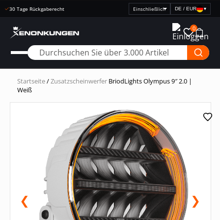
Schnelle Lieferung
DE / EUR
▾
Preisanzeige
auswählen
0
Startseite
/
Zusatzscheinwerfer
BriodLights Olympus 9″ 2.0 |
Weiß
❮
❯