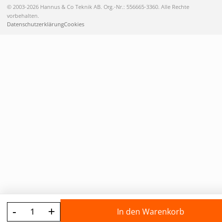
© 2003-2026 Hannus & Co Teknik AB. Org.-Nr.: 556665-3360. Alle Rechte
vorbehalten.
Datenschutzerklärung
Cookies
-
+
In den Warenkorb