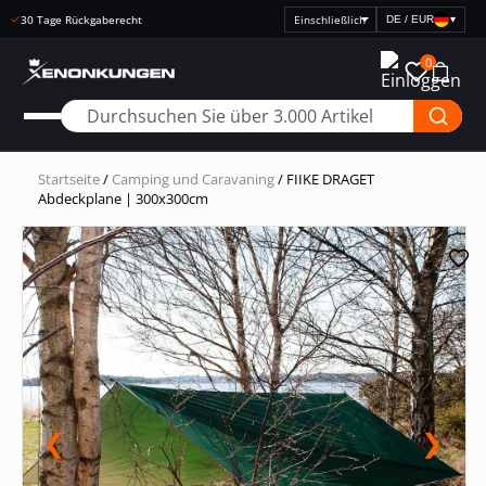
Schnelle Lieferung
DE / EUR
▾
Preisanzeige
auswählen
0
Startseite
/
Camping und Caravaning
/ FIIKE DRAGET
Abdeckplane | 300x300cm
❮
❯