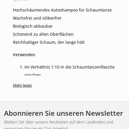
Hochschäumendes Autoshampoo für Schaumlanze
Wachsfrei und silikonfrei
Biologisch abbaubar
Schonend zu allen Oberflächen
Reichhaltiger Schaum, der lange hält
Verwenden
Im Verhältnis 1:10 in die Schaumlanzenflasche
mischen.
Streifen Sie das Auto von oben nach unten ab.
Mehr lesen
3-5 Minuten einwirken lassen.
Bei Bedarf abwischen.
Mit einem Hochdruckreiniger abspülen.
Abonnieren Sie unseren Newsletter
Bleiben Sie über unsere Neuheiten auf dem Laufenden und
verpassen Sie nie ein Top-Angebot.