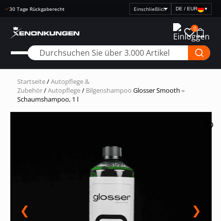
Schnelle Lieferung
DE / EUR
▾
Preisanzeige
auswählen
0
Startseite
/
Autopflege &
Zubehör
/
Autopflege
/
Bilgenshampoo
Glosser Smooth –
Schaumshampoo, 1 l
❮
❯