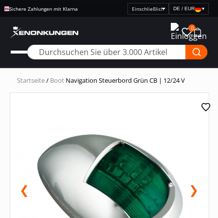
Sichere Zahlungen mit Klarna
DE / EUR
▾
Preisanzeige
auswählen
0
Startseite
/
Boot
Navigation Steuerbord Grün CB | 12/24 V
❮
❯