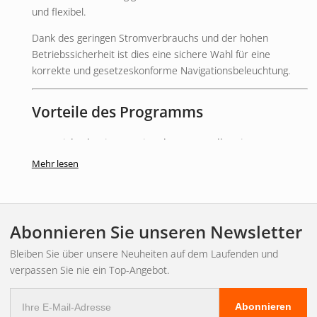
und flexibel.
Dank des geringen Stromverbrauchs und der hohen
Betriebssicherheit ist dies eine sichere Wahl für eine
korrekte und gesetzeskonforme Navigationsbeleuchtung.
Vorteile des Programms
Entspricht den internationalen Versandbestimmungen
Vollständig tauchfähiges Design
Mehr lesen
Robustes Chromgehäuse
Geringer Stromverbrauch
Geeignet für 12V- und 24V-Systeme
Abonnieren Sie unseren Newsletter
Sonstige / wichtige Informationen
Bleiben Sie über unsere Neuheiten auf dem Laufenden und
verpassen Sie nie ein Top-Angebot.
5 Jahre Garantie
E-
Für die Steuerbordseite vorgesehen (grünes Licht)
Abonnieren
Mail