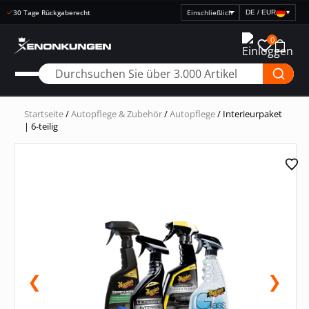
30 Tage Rückgaberecht
DE / EUR
▾
Preisanzeige
auswählen
0
Startseite
/
Autopflege & Zubehör
/
Autopflege
/ Interieurpaket
| 6-teilig
❮
❯