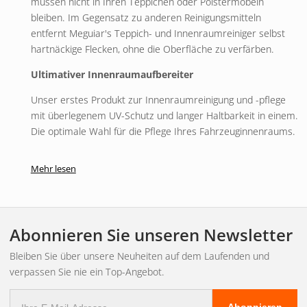
müssen nicht in Ihren Teppichen oder Polstermöbeln
bleiben. Im Gegensatz zu anderen Reinigungsmitteln
entfernt Meguiar's Teppich- und Innenraumreiniger selbst
hartnäckige Flecken, ohne die Oberfläche zu verfärben.
Ultimativer Innenraumaufbereiter
Unser erstes Produkt zur Innenraumreinigung und -pflege
mit überlegenem UV-Schutz und langer Haltbarkeit in einem.
Die optimale Wahl für die Pflege Ihres Fahrzeuginnenraums.
Ultimativer Lederdetailer
Mehr lesen
Ultimate Leather Detailer bietet eine schnelle und einfache
Lösung zur Pflege von Leder. Die kraftvolle Reinigung
entfernt schnell und schonend Schmutz und stellt das
natürliche Aussehen des Leders wieder her.
Abonnieren Sie unseren Newsletter
Perfect Clarity Glasreiniger
Bleiben Sie über unsere Neuheiten auf dem Laufenden und
verpassen Sie nie ein Top-Angebot.
Noch nie war es so einfach, Glas so perfekt aussehen zu
E-
lassen. Perfect Clarity Glass Cleaner ist ammoniakfrei und
Abonnieren