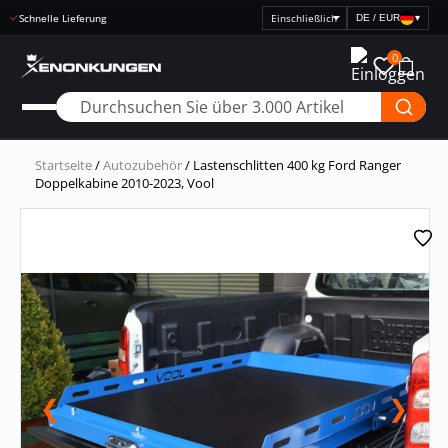
Schnelle Lieferung
DE / EUR
▾
Preisanzeige
auswählen
0
Startseite
/
Autozubehör
/ Lastenschlitten 400 kg Ford Ranger
Doppelkabine 2010-2023, Vool
❮
❯