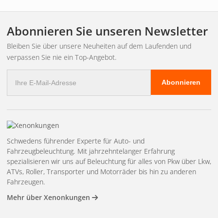
Weltklasse-Beleuchtung
Abonnieren Sie unseren Newsletter
Mit einer Palette von
1 Lux in 790 Metern Höhe
und eine
Bleiben Sie über unsere Neuheiten auf dem Laufenden und
ausgewogene Farbtemperatur von
5500K
erhalten Sie nicht
verpassen Sie nie ein Top-Angebot.
nur eine helle und scharfe Beleuchtung, sondern auch ein
angenehmes Lichterlebnis, das die Augen schont. Perfekt für
E-
Abonnieren
Mail
lange Fahrten und anspruchsvolles Gelände, wo jedes Detail
Adresse
zählt. Sie werden Gefahren rechtzeitig erkennen und mit
voller Kontrolle navigieren.
Erleben Sie dynamische Eleganz
Schwedens führender Experte für Auto- und
Die neue
Dynamische Startfunktionen
für
Fahrzeugbeleuchtung. Mit jahrzehntelanger Erfahrung
Positionsleuchten beeindruckt mit einer einzigartigen
spezialisieren wir uns auf Beleuchtung für alles von Pkw über Lkw,
Lichtshow bei jeder Inbetriebnahme. Wählen Sie zwischen
ATVs, Roller, Transporter und Motorräder bis hin zu anderen
traditionellen
weiß
oder die auffällige
das orangefarbene
Fahrzeugen.
Licht
um Ihren eigenen Stil auf die Straße zu bringen.
Mehr über Xenonkungen
Hinterleuchtete Reflektoren sorgen zudem für einen Wow-
Effekt, der Ihr Fahrzeug sowohl bei Tageslicht als auch bei