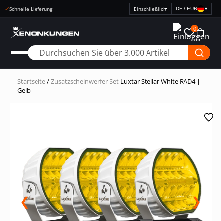
Schnelle Lieferung
DE / EUR
▾
Preisanzeige
auswählen
0
Startseite
/
Zusatzscheinwerfer-Set
Luxtar Stellar White RAD4 |
Gelb
❮
❯