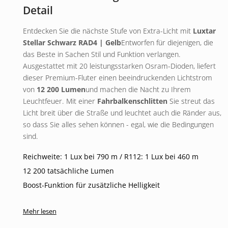
Detail
Entdecken Sie die nächste Stufe von Extra-Licht mit
Luxtar
Stellar Schwarz RAD4 | Gelb
Entworfen für diejenigen, die
das Beste in Sachen Stil und Funktion verlangen.
Ausgestattet mit 20 leistungsstarken Osram-Dioden, liefert
dieser Premium-Fluter einen beeindruckenden Lichtstrom
von
12 200 Lumen
und machen die Nacht zu Ihrem
Leuchtfeuer. Mit einer
Fahrbalkenschlitten
Sie streut das
Licht breit über die Straße und leuchtet auch die Ränder aus,
so dass Sie alles sehen können - egal, wie die Bedingungen
sind.
Reichweite: 1 Lux bei 790 m / R112: 1 Lux bei 460 m
12 200 tatsächliche Lumen
Boost-Funktion für zusätzliche Helligkeit
Wählen Sie zwischen weißem oder orangefarbenem
Mehr lesen
Positionslicht
Schlagfeste und witterungsbeständige Konstruktion