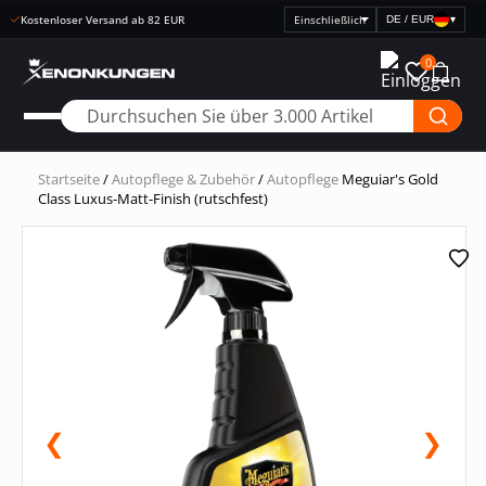
Kostenloser Versand ab 82 EUR
DE / EUR
▾
Preisanzeige
auswählen
0
Startseite
/
Autopflege & Zubehör
/
Autopflege
Meguiar's Gold
Class Luxus-Matt-Finish (rutschfest)
❮
❯