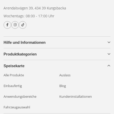
Wohnwagen / Wohnmobil & Anhänger
Arendalsvägen 39, 434 39 Kungsbacka
Wochentags: 08:00 - 17:00 Uhr
Zusamenfassend:
Die OSRAM MX-Serie wurde für maximale Sichtbarkeit,
Präzision und Sicherheit entwickelt – genau dort, wo Sie Licht
benötigen, das wirklich Leistung bringt.
Hilfe und Informationen
Dies ist im Paket enthalten.
Produktkategorien
OSRAM LEDriving Cube MX180
Montagehalterung + 1. Stabilisierungsstange
Speisekarte
Kontakt zwischen männlichen Leitern
Alle Produkte
Auslass
Erstklassige Lichtleistung – egal wohin die Straße führt.
Einbaufertig
Blog
5 Jahre Garantie.
Anwendungsbereiche
Kundeninstallationen
Fahrzeugauswahl