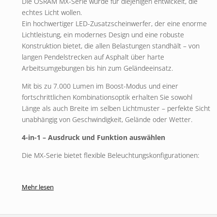
Die OSRAM MX-Serie wurde für diejenigen entwickelt, die
echtes Licht wollen.
Ein hochwertiger LED-Zusatzscheinwerfer, der eine enorme
Lichtleistung, ein modernes Design und eine robuste
Konstruktion bietet, die allen Belastungen standhält – von
langen Pendelstrecken auf Asphalt über harte
Arbeitsumgebungen bis hin zum Geländeeinsatz.
Mit bis zu 7.000 Lumen im Boost-Modus und einer
fortschrittlichen Kombinationsoptik erhalten Sie sowohl
Länge als auch Breite im selben Lichtmuster – perfekte Sicht
unabhängig von Geschwindigkeit, Gelände oder Wetter.
4-in-1 – Ausdruck und Funktion auswählen
Die MX-Serie bietet flexible Beleuchtungskonfigurationen:
Helles Licht
Mehr lesen
Boost-Modus
Weißes Positionslicht
Gelbes Positionslicht