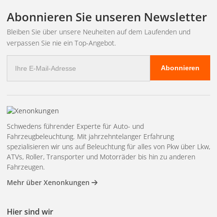
Abonnieren Sie unseren Newsletter
Sie entscheiden über den Stil – cleane OEM-Optik oder
aggressiverer, vom Rallyesport inspirierter Ausdruck.
Bleiben Sie über unsere Neuheiten auf dem Laufenden und
verpassen Sie nie ein Top-Angebot.
Für den harten Einsatz konzipiert
E-
Dank des robusten Aluminiumgehäuses, der
Abonnieren
Mail
Polycarbonatlinse und der IP6K8 / IP6K9K-Zertifizierung ist
Adresse
die Lampe das ganze Jahr über wasserdicht, staubdicht und
vibrationsfest.
Perfekt geeignet für:
Schwedens führender Experte für Auto- und
Pkw / Personenkraftwagen
Fahrzeugbeleuchtung. Mit jahrzehntelanger Erfahrung
spezialisieren wir uns auf Beleuchtung für alles von Pkw über Lkw,
LKW / Lastwagen
ATVs, Roller, Transporter und Motorräder bis hin zu anderen
4x4 / Geländewagen
Fahrzeugen.
ATVs & UTVs
Mehr über Xenonkungen
Landwirtschaftliche Maschinen
Nutzfahrzeuge / gewerbliche Fahrzeuge
Hier sind wir
Bauwesen / Auftragsvergabe