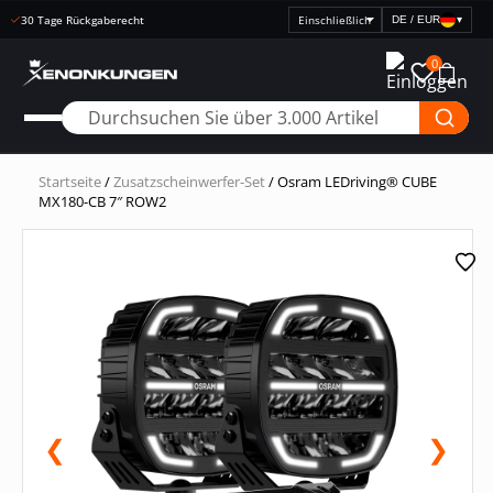
Schnelle Lieferung
DE / EUR
▾
Preisanzeige
auswählen
0
Startseite
/
Zusatzscheinwerfer-Set
/ Osram LEDriving® CUBE
MX180-CB 7″ ROW2
❮
❯