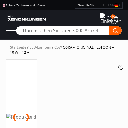
Sichere Zahlungen mit Klarna
DE / EUR
▾
Preisanzeige
auswählen
0
Startseite
/
LED-Lampen
/
C5W
OSRAM ORIGINAL FESTOON –
10 W – 12 V
❮
❯