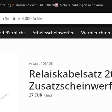
ieferung
Kundendienst 0300-308 60
Sichere Zahlungen mit Klarna
d-/Fernlicht
Arbeitsscheinwerfer
Warnleuchten
Art.nr: 103108
Relaiskabelsatz 2t
Zusatzscheinwerf
27
EUR
/ Stück