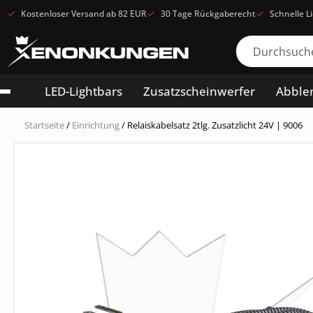
Kostenloser Versand ab 82 EUR
30 Tage Rückgaberecht
Schnelle L
LED-Lightbars
Zusatzscheinwerfer
Abblen
Startseite
/
Einrichtung
/ Relaiskabelsatz 2tlg. Zusatzlicht 24V | 9006