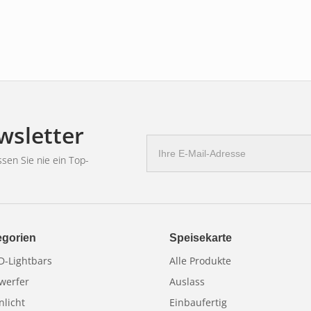
wsletter
E-
Mail
sen Sie nie ein Top-
Adresse
egorien
Speisekarte
-Lightbars
Alle Produkte
werfer
Auslass
nlicht
Einbaufertig