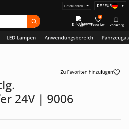
DE / EUR
▾
Preisanzeige
auswählen
0
Einloggen
LED-Lampen
Anwendungsbereich
Fahrzeuga
Zu Favoriten hinzufügen
lg.
er 24V | 9006