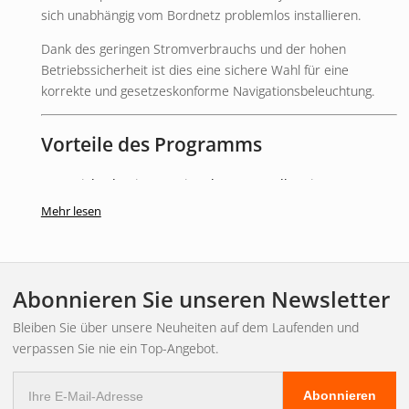
sich unabhängig vom Bordnetz problemlos installieren.
Dank des geringen Stromverbrauchs und der hohen
Betriebssicherheit ist dies eine sichere Wahl für eine
korrekte und gesetzeskonforme Navigationsbeleuchtung.
Vorteile des Programms
Entspricht den internationalen Versandbestimmungen
Vollständig tauchfähiges Design
Mehr lesen
Robustes Chromgehäuse
Geringer Stromverbrauch
Geeignet für 12V- und 24V-Systeme
Abonnieren Sie unseren Newsletter
Sonstige / wichtige Informationen
Bleiben Sie über unsere Neuheiten auf dem Laufenden und
verpassen Sie nie ein Top-Angebot.
5 Jahre Garantie
E-
Für die Backbordseite (rotes Licht) vorgesehen
Abonnieren
Mail