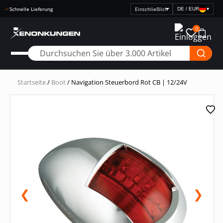
Schnelle Lieferung
DE / EUR
▾
Preisanzeige
auswählen
0
Startseite
/
Boot
/ Navigation Steuerbord Rot CB | 12/24V
❮
❯