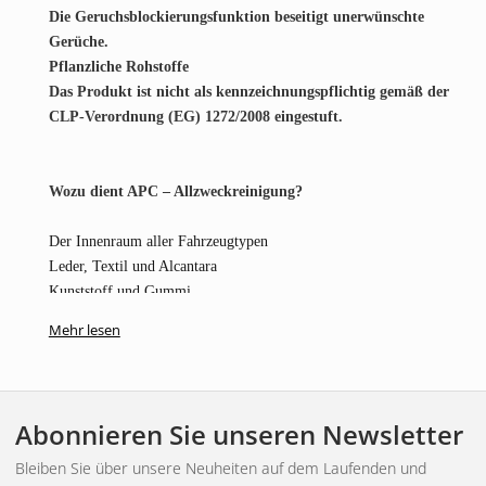
Die Geruchsblockierungsfunktion beseitigt unerwünschte
Gerüche.
Pflanzliche Rohstoffe
Das Produkt ist nicht als kennzeichnungspflichtig gemäß der
CLP-Verordnung (EG) 1272/2008 eingestuft.
Wozu dient APC – Allzweckreinigung?
Der Innenraum aller Fahrzeugtypen
Leder, Textil und Alcantara
Kunststoff und Gummi
Küche und Badezimmer
Mehr lesen
Mehltau
Geruchsintensive Oberflächen oder verschüttete Flüssigkeiten
Funktioniert auf fast allem
Abonnieren Sie unseren Newsletter
Anwendung von APC – Allzweckreinigung
Bleiben Sie über unsere Neuheiten auf dem Laufenden und