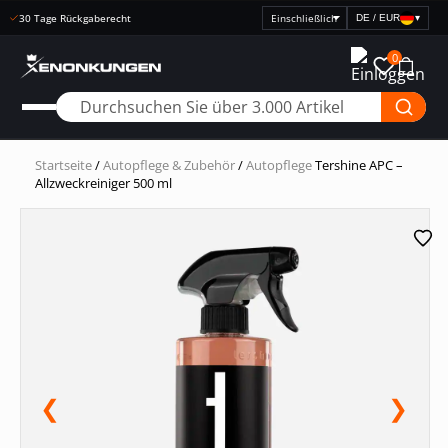
Schnelle Lieferung
DE / EUR
▾
Preisanzeige
auswählen
0
Startseite
/
Autopflege & Zubehör
/
Autopflege
Tershine APC –
Allzweckreiniger 500 ml
❮
❯