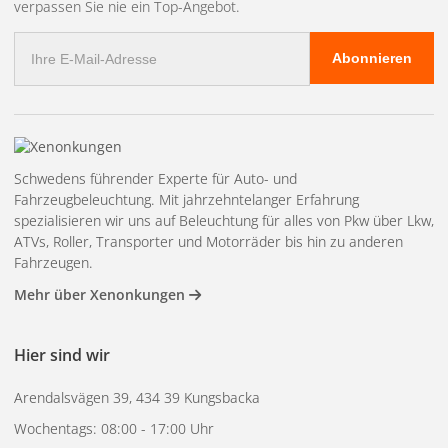
verpassen Sie nie ein Top-Angebot.
1.
Duschen Sie auf einer beliebigen Oberfläche (oder in einem
Tuch).
E-
2.
Bei starker Verschmutzung die Oberfläche mit einer Bürste
Abonnieren
Mail
aufrauen.
Adresse
3.
Mit einem Mikrofasertuch abwischen.
4.
Ja, ich weiß, super einfach zu bedienen!
APC – Allzweckreiniger ist ein hochwirksamer, pflanzenbasierter
Schwedens führender Experte für Auto- und
Allzweckreiniger, der im Fahrzeuginnenraum verwendet wurde, aber
Fahrzeugbeleuchtung. Mit jahrzehntelanger Erfahrung
genauso gut für Küche, Dusche, Badezimmer, Boot oder, ja, so
spezialisieren wir uns auf Beleuchtung für alles von Pkw über Lkw,
ziemlich überall geeignet ist!
ATVs, Roller, Transporter und Motorräder bis hin zu anderen
Absolut unbedenklich für Materialien wie Textilien, Leder,
Fahrzeugen.
Alcantara, Kunststoff, Gummi usw. Reinigt in einem Arbeitsgang
Mehr über Xenonkungen
und hinterlässt keinen lästigen Film.
Enthält eine absolut fantastische geruchsneutralisierende Wirkung,
Hier sind wir
blockiert und beseitigt unangenehme Gerüche und sorgt gleichzeitig
Arendalsvägen 39, 434 39 Kungsbacka
für anhaltende Frische. Erhältlich in den Duftrichtungen Limette,
Grüner Apfel, Veilchen, Melone, Bergamotte, Eukalyptus und
Wochentags: 08:00 - 17:00 Uhr
Zedernholz. Komplett frei von Gefahrenhinweisen (Warnsymbole