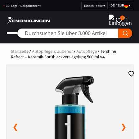
Schnelle Lieferung
DE / EUR
▾
Preisanzeige
auswählen
0
Startseite
/
Autopflege & Zubehör
/
Autopflege
/ Tershine
Refract – Keramik-Sprühlackversiegelung 500 ml V4
❮
❯