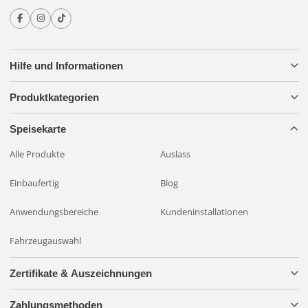
testen.
Unterliegt keiner Kennzeichnungspflicht!
Hilfe und Informationen
Enthält
Butylglykol, Butyldiglykol, Aminosilixan, Gluconsäure.
Produktkategorien
Speisekarte
Alle Produkte
Auslass
Einbaufertig
Blog
Anwendungsbereiche
Kundeninstallationen
Fahrzeugauswahl
Zertifikate & Auszeichnungen
Zahlungsmethoden