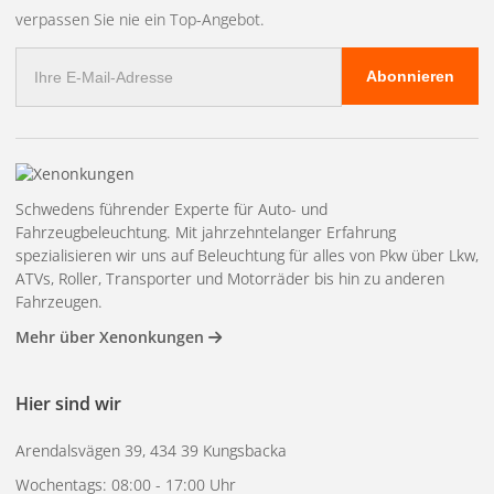
Mikrofasertuch geben und flächig verteilen. Das Tuch
verpassen Sie nie ein Top-Angebot.
umdrehen und die Oberfläche abwischen. Am besten zwei
E-
Tücher verwenden: eines zum Auftragen und eines zum
Abonnieren
Mail
Abwischen.
Adresse
4.
Genieße den unglaublichen Glanz und den optimalen
Schutz.
Was ist Refract – Keramik-Sprühlackschutz?
Schwedens führender Experte für Auto- und
Refract ist ein keramischer Lackschutzspray, der sich sehr
Fahrzeugbeleuchtung. Mit jahrzehntelanger Erfahrung
einfach anwenden lässt. Er hinterlässt einen Schutzfilm und
spezialisieren wir uns auf Beleuchtung für alles von Pkw über Lkw,
ATVs, Roller, Transporter und Motorräder bis hin zu anderen
verleiht Ihrem Fahrzeug langanhaltend einen magischen
Fahrzeugen.
Glanz und einen optimalen Lackablauf.
Mehr über Xenonkungen
Tipps vom Trainer:
Weniger ist mehr. Verwenden Sie zwei Tücher: eines zum
Hier sind wir
Auftragen und eines zum Abwischen. Vermeiden Sie
unbedingt direkte Sonneneinstrahlung und die Anwendung
Arendalsvägen 39, 434 39 Kungsbacka
auf heißen Oberflächen. Sie können das Produkt gerne auf
Wochentags: 08:00 - 17:00 Uhr
nassen Oberflächen, Trockengestellen, nassen Mänteln usw.