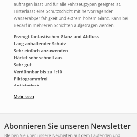
auftragen lässt und für alle Fahrzeugtypen geeignet ist.
Hinterlässt eine Schutzschicht mit hervorragender
Wasserabperlfähigkeit und extrem hohem Glanz. Kann bei
Bedarf in mehreren Schichten aufgetragen werden.
Erzeugt fantastischen Glanz und Abfluss
Lang anhaltender Schutz
Sehr einfach anzuwenden
Härtet sehr schnell aus
Sehr gut
Verdünnbar bis zu 1:10
Piktogrammfrei
Antistatisch
Mehr lesen
Anwendung von Refract – Keramik-Sprühlackschutz v4:
1.
Waschen Sie das Auto mit einem Shampoo Ihrer Wahl,
zum Beispiel mit Purify oder Purify S – Autoshampoo.
Abonnieren Sie unseren Newsletter
2.
Trocknen Sie das Auto mit einem unserer Trockentücher.
3.
Refract mit ein paar Spritzern Wasser auf ein
Bleiben Sie über unsere Neuheiten auf dem Laufenden und