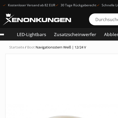
Kostenloser Versand ab 82 EUR
30 Tage Rückgaberecht
Schnelle L
LED-Lightbars
Zusatzscheinwerfer
Abblen
Startseite
/
Boot
Navigationsstern Weiß | 12/24 V