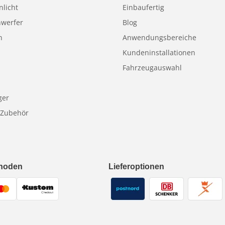
nlicht
Einbaufertig
nwerfer
Blog
n
Anwendungsbereiche
Kundeninstallationen
Fahrzeugauswahl
ger
 Zubehör
hoden
Lieferoptionen