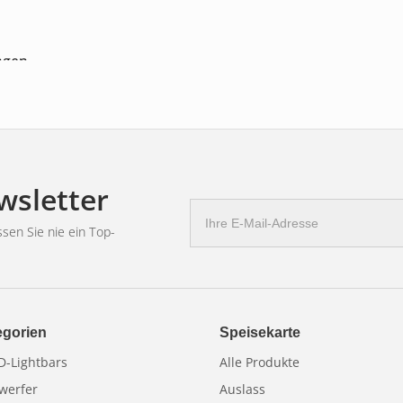
ngen
wsletter
E-
n
Mail
sen Sie nie ein Top-
Adresse
egorien
Speisekarte
-Lightbars
Alle Produkte
werfer
Auslass