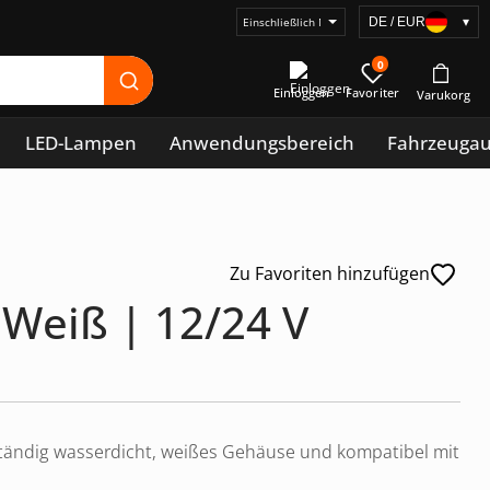
DE / EUR
▾
Preisanzeige
auswählen
0
Einloggen
LED-Lampen
Anwendungsbereich
Fahrzeuga
Zu Favoriten hinzufügen
 Weiß | 12/24 V
lständig wasserdicht, weißes Gehäuse und kompatibel mit