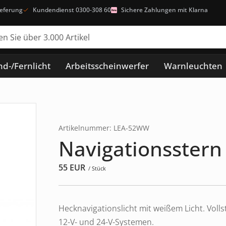
ieferung
Kundendienst 0300-308 60
Sichere Zahlungen mit Klarna
d-/Fernlicht
Arbeitsscheinwerfer
Warnleuchten
Artikelnummer: LEA-52WW
Navigationsstern
55
EUR
/ Stück
Hecknavigationslicht mit weißem Licht. Vol
12-V- und 24-V-Systemen.