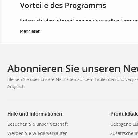
Vorteile des Programms
Entspricht den internationalen Versandbestimmu
Vollständig tauchfähiges Design
Mehr lesen
Stilvolles weißes Haus
Geringer Stromverbrauch
Geeignet für 12V- und 24V-Systeme
Abonnieren Sie unseren Ne
Sonstige / wichtige Informatione
Bleiben Sie über unsere Neuheiten auf dem Laufenden und verpas
Angebot.
5 Jahre Garantie
Für das Heck (weißes Licht) vorgesehen
Hilfe und Informationen
Produktkat
Besuchen Sie unser Geschäft
Gebogene LED
Werden Sie Wiederverkäufer
Zusatzschein