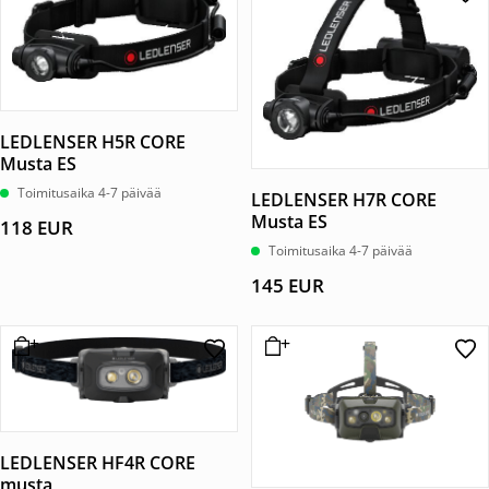
54 EUR.
41 EUR.
LEDLENSER H5R CORE
Musta ES
Toimitusaika 4-7 päivää
LEDLENSER H7R CORE
Musta ES
118
EUR
Toimitusaika 4-7 päivää
145
EUR
LEDLENSER HF4R CORE
musta