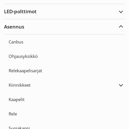
Varoi
LED-polttimot
Laaj
LED-
poltt
Asennus
Laaj
Ase
Canbus
Ohjausyksikkö
Relekaapelisarjat
Kiinnikkeet
Laaj
Kiin
Kaapelit
Rele
Suojakansi