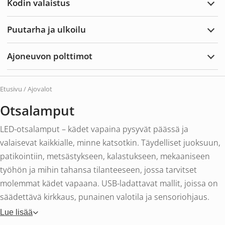
Kodin valaistus
Laaj
Kodi
valai
Puutarha ja ulkoilu
Laaj
Puut
ja
Ajoneuvon polttimot
ulkoi
Laaj
Ajon
poltt
Etusivu
/ Ajovalot
Otsalamput
LED-otsalamput – kädet vapaina pysyvät päässä ja
valaisevat kaikkialle, minne katsotkin. Täydelliset juoksuun,
patikointiin, metsästykseen, kalastukseen, mekaaniseen
työhön ja mihin tahansa tilanteeseen, jossa tarvitset
molemmat kädet vapaana. USB-ladattavat mallit, joissa on
säädettävä kirkkaus, punainen valotila ja sensoriohjaus.
Lue lisää