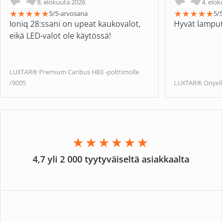
8. elokuuta 2026
4. elo
★
★
★
★
★
★
★
★
★
★
5/5-arvosana
5/
Ioniq 28:ssani on upeat kaukovalot,
Hyvät lampu
eikä LED-valot ole käytössä!
LUXTAR® Premium Canbus HB3 -polttimolle
/9005
LUXTAR® Onyxill
★★★★★★
4,7 yli 2 000 tyytyväiseltä asiakkaalta