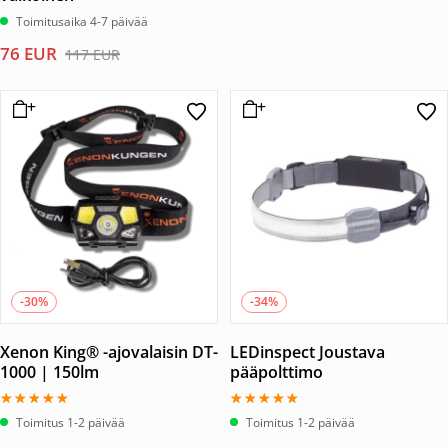
Toimitusaika 4-7 päivää
Alkuperäinen
Nykyinen
76
EUR
117
EUR
hinta
hinta
oli:
on:
117 EUR.
76 EUR.
-30%
-34%
Xenon King® -ajovalaisin DT-
LEDinspect Joustava
1000 | 150lm
pääpolttimo
Arvostelu
Arvostelu
Toimitus 1-2 päivää
Toimitus 1-2 päivää
tuotteesta:
tuotteesta:
5.00
5.00