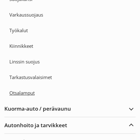
Varkaussuojaus
Työkalut
Kiinnikkeet
Linssin suojus
Tarkastusvalaisimet
Otsalamput
Kuorma-auto / perävaunu
Laaj
Kuor
auto
Autonhoito ja tarvikkeet
/
Laaj
perä
Auto
ja