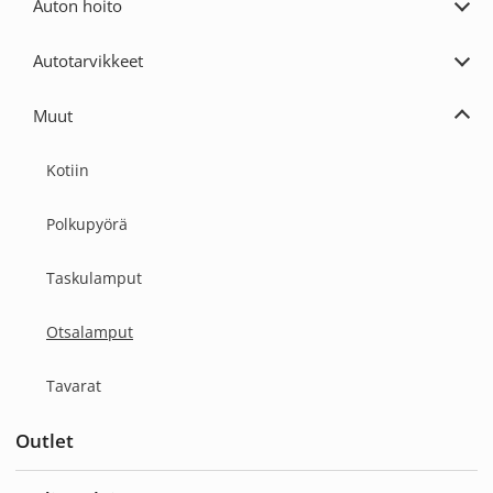
Auton hoito
tarvi
Laaj
Auto
hoito
Autotarvikkeet
Laaj
Auto
Muut
Laaj
Muut
Kotiin
Polkupyörä
Taskulamput
Otsalamput
Tavarat
Outlet