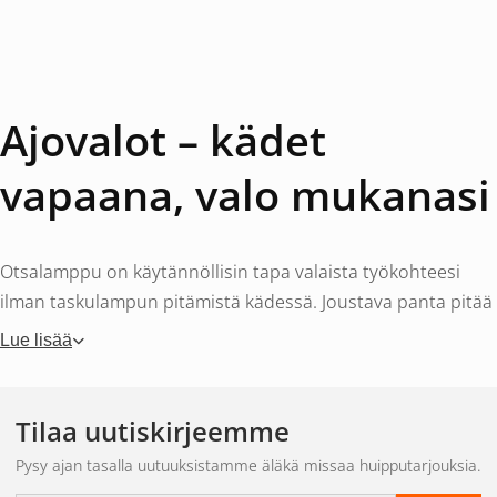
Ajovalot – kädet
vapaana, valo mukanasi
Otsalamppu on käytännöllisin tapa valaista työkohteesi
ilman taskulampun pitämistä kädessä. Joustava panta pitää
lampun paikallaan ja valo seuraa automaattisesti katseesi
Lue lisää
suuntaa. Nykyaikaiset LED-otsalamput painavat alle 100
grammaa ja niiden kirkkaustaso kilpailee suurten
taskulamppujen kanssa.
Tilaa uutiskirjeemme
Pysy ajan tasalla uutuuksistamme äläkä missaa huipputarjouksia.