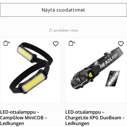
Näytä suodattimet
21 produkter visas
LED-otsalamppu –
LED-otsalamppu –
CampGlow MiniCOB –
ChargeLite XPG DuoBeam –
Ledkungen
Ledkungen