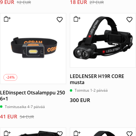
Alkuperäinen
Nykyinen
Alkuperäinen
Nykyinen
9
EUR
18
EUR
12
EUR
27
EUR
/ 5
/ 5
hinta
hinta
hinta
hinta
oli:
on:
oli:
on:
12 EUR.
9 EUR.
27 EUR.
18 EUR.
LEDLENSER H19R CORE
-24%
musta
Toimitus 1-2 päivää
LEDinspect Otsalamppu 250
6×1
300
EUR
Toimitusaika 4-7 päivää
Alkuperäinen
Nykyinen
41
EUR
54
EUR
hinta
hinta
oli:
on: