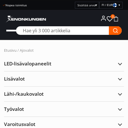
Nopea toimitus
FI / EUR
▾
Valitse
hintanäyttö
0
Etusivu
/ Ajovalot
LED-lisävalopaneelit
Laaj
LED-
lisäv
Lisävalot
Laaj
Lisäv
Lähi-/kaukovalot
Laaj
Lähi
Työvalot
Laaj
Työv
Varoitusvalot
Laaj