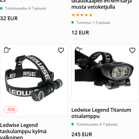
ES
latauskaapeli iH/MH-sarja
musta vetoketjulla
Toimitusaika 4-7 päivää
32
EUR
Arvostelu
Toimitus 1-2 päivää
tuotteesta:
5.00
12
EUR
/ 5
Ledwise Legend Titanium
-35%
otsalamppu
Ledwise Legend
Toimitusaika 4-7 päivää
taskulamppu kylmä
245
EUR
valkoinen