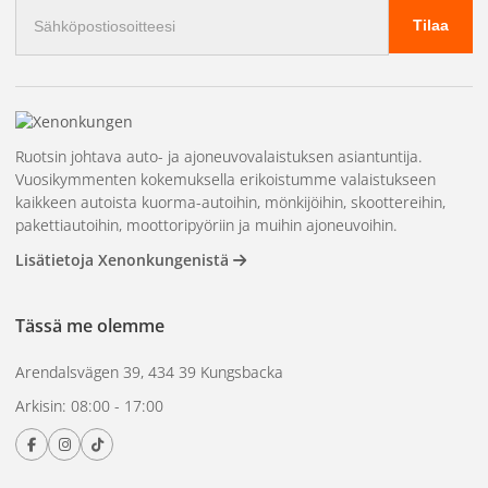
Etsittävät ominaisuudet
Sähköpostiosoite
Tilaa
Valotilat
– useimmissa otsalampuissa on useita valotiloja:
kirkas, keskivahva, himmeä ja punainen valo. Punainen valo
säilyttää yönäkökyvyn ja on tärkeä metsästyksessä ja
Ruotsin johtava auto- ja ajoneuvovalaistuksen asiantuntija.
tähtitieteessä.
Anturi
– Joissakin malleissa on
Vuosikymmenten kokemuksella erikoistumme valaistukseen
sensoriohjaus, joka himmentää valoa automaattisesti, kun
kaikkeen autoista kuorma-autoihin, mönkijöihin, skoottereihin,
katsot läheltä.
Veloitus
– USB-ladattavat otsavalot ovat
pakettiautoihin, moottoripyöriin ja muihin ajoneuvoihin.
korvanneet paristokäyttöiset mallit useimmilla käyttäjillä.
Lisätietoja Xenonkungenistä
Katso myös meidän
taskulamput
tilanteisiin, joissa tarvitset
Tässä me olemme
maksimaalista kirkkautta ja kantamaa. Kysymyksiä?
Ota
yhteyttä
.
Arendalsvägen 39, 434 39 Kungsbacka
Arkisin: 08:00 - 17:00