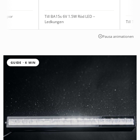
Till BA15s 6V 1.5W Röd LED –
Ledkungen
Till Tröja Hoodi
Pausa animationen
GUIDE · 6 MIN