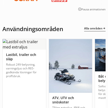
Pausa animationen
Användningsområden
Alla områden
Lastbil, trailer och
släp
Robust 24V-belysning,
varningsljus och R65-
godkända lösningar för
proffsbruk.
Båt o
belys
Saltva
belysn
för däc
ATV, UTV och
mastto
snöskoter
Tåliga extraljus, IP68 och