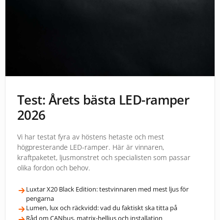
Test: Årets bästa LED-ramper
2026
Vi har testat fyra av höstens hetaste och mest
högpresterande LED-ramper. Här är vinnaren,
kraftpaketet, ljusmonstret och specialisten som passar
olika fordon och behov.
Luxtar X20 Black Edition: testvinnaren med mest ljus för
pengarna
Lumen, lux och räckvidd: vad du faktiskt ska titta på
Råd om CANbus, matrix-helljus och installation