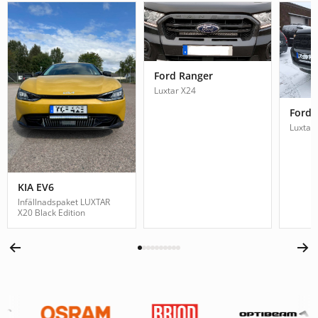
Ford Ranger
Luxtar X24
Ford 
Luxtar
KIA EV6
Infällnadspaket LUXTAR
X20 Black Edition