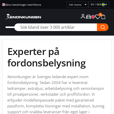
Säkra betalningar med Klarna
SV / SEK
▾
Välj
prisvisning
0
Experter på
fordonsbelysning
Xenonkungen är Sveriges ledande expert inom
fordonsbelysning. Sedan 2004 har vi levererat
ledramper, extraljus, arbetsbelysning och xenonlampor
till privatpersoner, verkstäder och proffsfordon. Vi
erbjuder modellanpassade paket med garanterad
passform, kompletta lösningar med installation, kunnig
support och snabba leveranser från eget lager i