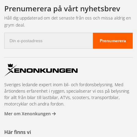
leveransen och bokar in tid hos närmaste partnerverkstad.
fakturabetalning, mängdrabatter, en dedikerad kundansvarig och
Prenumerera på vårt nyhetsbrev
prioriterad lagerreservation på högvolymsartiklar. Vi har även
showroom i Kungsbacka för demonstrationer och teknisk
Håll dig uppdaterad om det senaste från oss och missa aldrig en
rådgivning. Läs mer och kom igång på
återförsäljarsidan
.
grym deal.
E-
Prenumerera
postadress
Sveriges ledande expert inom bil- och fordonsbelysning. Med
årtiondens erfarenhet i ryggen, specialiserar vi oss på belysning
för allt från bilar till lastbilar, ATVs, scooters, transportbilar,
motorcyklar och andra fordon.
Mer om Xenonkungen
Här finns vi