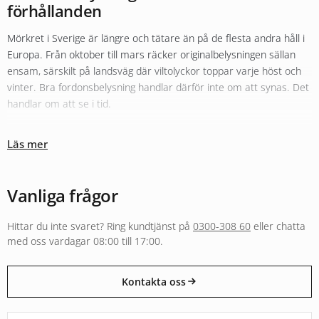
förhållanden
Mörkret i Sverige är längre och tätare än på de flesta andra håll i
Europa. Från oktober till mars räcker originalbelysningen sällan
ensam, särskilt på landsväg där viltolyckor toppar varje höst och
vinter. Bra fordonsbelysning handlar därför inte om att synas. Det
handlar om att se i tid.
Olika typer av belysning fyller olika roller
Läs mer
Sortimentet hos Xenonkungen är uppbyggt kring den tanken.
Originalbelysningen i halv- och helljus kompletteras ofta med
LED-
konvertering
för bättre färgtemperatur och räckvidd. För längre
Vanliga frågor
sträckor i mörker fyller
extraljus
och LED-ramper en helt annan
funktion än vad originalljuset klarar, både i räckvidd och i ljusbild.
Hittar du inte svaret? Ring kundtjänst på
0300-308 60
eller chatta
Arbetsbelysning och varningsljus följer separata regelverk och är
med oss vardagar 08:00 till 17:00.
byggda för andra användningar, från entreprenadmaskin i skogen
till varningsljus på utryckningsfordon.
Kontakta oss
E-godkänt för väg eller byggt för annan användning