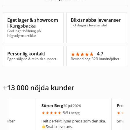
Eget lager & showroom
Blixtsnabba leveranser
i Kungsbacka
1-3 dagars leveranstid
God lagerhållning på
högvolymsartiklar
Personlig kontakt
4,7
★★★★★
★★★★★
Egen säljare & teknisk support
Bevisad hög B2B-kundnöjdhet
+13 000 nöjda kunder
Sören Berg
Fredrik Söder
30 jul 2026
★
★
★
★
★
★
★
★
★
★
5/5 i betyg
5/5 
Helt perfekt, lyser precis som den ska.
Snygg hoodie m
Snabb leverans.