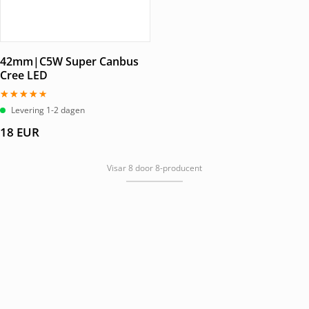
42mm|C5W Super Canbus
Cree LED
Gewaardeerd
Levering 1-2 dagen
4.00
uit 5
18
EUR
Visar 8 door 8-producent