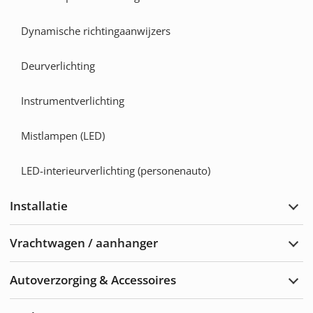
Dynamische richtingaanwijzers
Deurverlichting
Instrumentverlichting
Mistlampen (LED)
LED-interieurverlichting (personenauto)
Installatie
Insta
uitbr
Vrachtwagen / aanhanger
Vrac
/
aanh
Autoverzorging & Accessoires
uitbr
Brei
het
asso