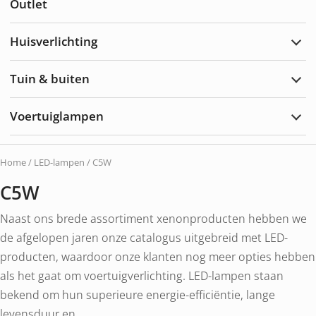
Outlet
auto-
onde
en
-
Huisverlichting
acce
Huisv
uit.
uitbr
Tuin & buiten
Brei
tuin
en
Voertuiglampen
buit
Voer
uit
uitbr
Home
/
LED-lampen
/ C5W
C5W
Naast ons brede assortiment xenonproducten hebben we
de afgelopen jaren onze catalogus uitgebreid met LED-
producten, waardoor onze klanten nog meer opties hebben
als het gaat om voertuigverlichting. LED-lampen staan
bekend om hun superieure energie-efficiëntie, lange
levensduur en...