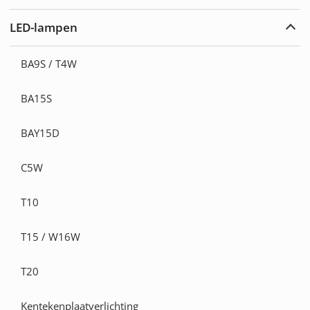
uitbr
LED-lampen
LED-
lamp
uitbr
BA9S / T4W
BA15S
BAY15D
C5W
T10
T15 / W16W
T20
Kentekenplaatverlichting