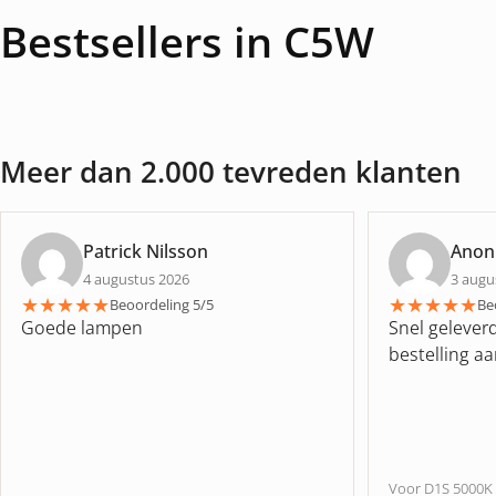
Bestsellers in C5W
Meer dan 2.000 tevreden klanten
Patrick Nilsson
Anon
4 augustus 2026
3 augu
★
★
★
★
★
★
★
★
★
★
Beoordeling 5/5
Be
Goede lampen
Snel gelever
bestelling 
Voor D1S 5000K