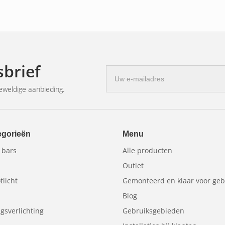
brief
E-
mailadres
eweldige aanbieding.
egorieën
Menu
 bars
Alle producten
Outlet
tlicht
Gemonteerd en klaar voor geb
Blog
sverlichting
Gebruiksgebieden