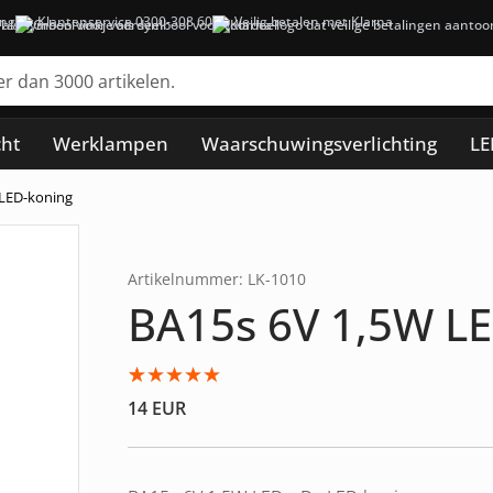
ing
Klantenservice 0300-308 60
Veilig betalen met Klarna
cht
Werklampen
Waarschuwingsverlichting
LE
 LED-koning
Artikelnummer: LK-1010
BA15s 6V 1,5W LE
Gewaardeerd
1
14
EUR
5.00
op 5
gebaseerd
op
klantbeoordeling