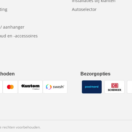
Installaties bij klanten
ting
Autoselector
 / aanhanger
ud en -accessoires
thoden
Bezorgopties
e rechten voorbehouden.