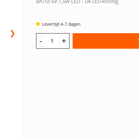
BA15s 6V 1,5W LED – De LED-koning
Levertijd 4-7 dagen
❯
-
+