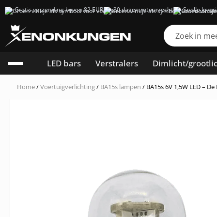
Gratis verzending boven 82 EUR
30 dagen retourrecht
Snelle lever
LED bars
Verstralers
Dimlicht/grootli
Home
/
Voertuigverlichting
/
BA15s lampen
/ BA15s 6V 1,5W LED – De