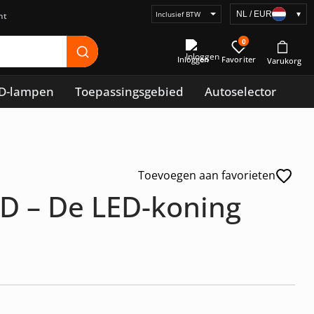
NL / EUR
▾
Selecteer
prijsweergave
0
Inloggen
D-lampen
Toepassingsgebied
Autoselector
Toevoegen aan favorieten
D – De LED-koning