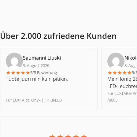
Über 2.000 zufriedene Kunden
Saumanni Liuski
Niko
9. August 2026
8. Aug
★
★
★
★
★
★
★
★
★
★
5/5 Bewertung
5/
Tuote juuri niin kuin pitikin.
Mein Ioniq 28
LED-Leuchte
Für LUXTAR® P
Für LUXTAR® Onyx | H4 Bi-LED
/9005
★★★★★