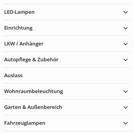
erwei
LED-Lampen
LED-
Lam
erwei
Einrichtung
Einr
erwei
LKW / Anhänger
LKW
/
Anhä
Autopflege & Zubehör
erwei
Auto
&
Zube
Auslass
erwei
Wohnraumbeleuchtung
Wohn
erwei
Garten & Außenbereich
Gart
&
Auße
Fahrzeuglampen
erwei
Fahr
erwei