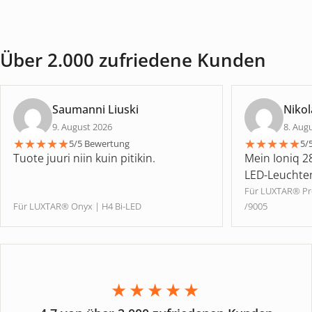
Über 2.000 zufriedene Kunden
Saumanni Liuski
Niko
9. August 2026
8. Aug
★
★
★
★
★
★
★
★
★
★
5/5 Bewertung
5/
Tuote juuri niin kuin pitikin.
Mein Ioniq 28
LED-Leuchte
Für LUXTAR® P
Für LUXTAR® Onyx | H4 Bi-LED
/9005
★★★★★