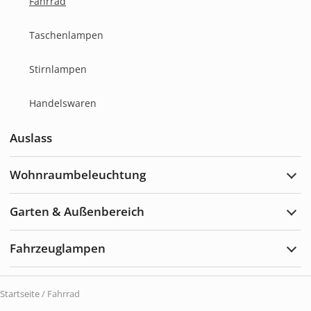
Fahrrad
Taschenlampen
Stirnlampen
Handelswaren
Auslass
Wohnraumbeleuchtung
Wohn
erwei
Garten & Außenbereich
Gart
&
Auße
Fahrzeuglampen
erwei
Fahr
erwei
Startseite
/ Fahrrad