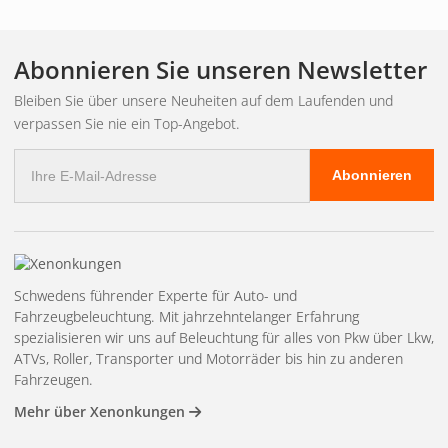
vorgeschrieben. Moderne LED-Fahrradlampen bieten
deutlich mehr Licht als ältere Modelle und werden per USB
aufgeladen – Batterien müssen nicht gewechselt werden.
Abonnieren Sie unseren Newsletter
Bleiben Sie über unsere Neuheiten auf dem Laufenden und
Vorderlicht und
verpassen Sie nie ein Top-Angebot.
E-
Rücklicht
Abonnieren
Mail
Adresse
Frontscheinwerfer
Erhältlich von 300 Lumen (für den
Stadtverkehr in hell erleuchteten Städten) bis über 1000
Schwedens führender Experte für Auto- und
Lumen (für dunklere Landstraßen und Wege). Je mehr
Fahrzeugbeleuchtung. Mit jahrzehntelanger Erfahrung
Lumen, desto länger die Sichtweite.
Rückleuchten
sollte
spezialisieren wir uns auf Beleuchtung für alles von Pkw über Lkw,
rot sein und aus mindestens 150 Metern Entfernung
ATVs, Roller, Transporter und Motorräder bis hin zu anderen
Fahrzeugen.
sichtbar sein. Der pulsierende Lichtmodus erhöht die
Sichtbarkeit zusätzlich.
Mehr über Xenonkungen