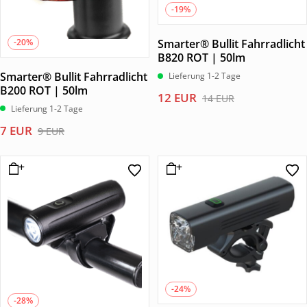
-19%
-20%
Smarter® Bullit Fahrradlicht
B820 ROT | 50lm
Smarter® Bullit Fahrradlicht
Lieferung 1-2 Tage
B200 ROT | 50lm
Ursprünglicher
Aktueller
12
EUR
14
EUR
Lieferung 1-2 Tage
Preis
Preis
war:
ist:
Ursprünglicher
Aktueller
7
EUR
9
EUR
14 EUR
12 EUR.
Preis
Preis
war:
ist:
9 EUR
7 EUR.
-24%
-28%