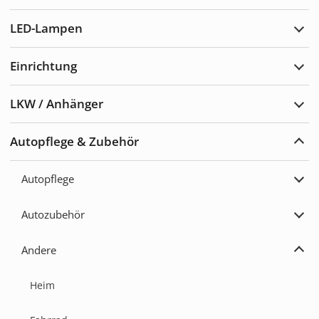
erwei
LED-Lampen
LED-
Lam
erwei
Einrichtung
Einr
erwei
LKW / Anhänger
LKW
/
Anhä
Autopflege & Zubehör
erwei
Auto
&
Zube
Autopflege
erwei
Auto
erwei
Autozubehör
Auto
erwei
Andere
Ande
erwei
Heim