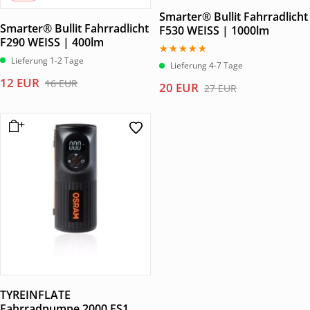
Smarter® Bullit Fahrradlicht
Smarter® Bullit Fahrradlicht
F530 WEISS | 1000lm
F290 WEISS | 400lm
Lieferung 1-2 Tage
Bewertet
Lieferung 4-7 Tage
mit
Ursprünglicher
Aktueller
12
EUR
5.00
16
EUR
Ursprünglicher
Aktueller
20
EUR
27
EUR
von 5
Preis
Preis
Preis
Preis
war:
ist:
war:
ist:
16 EUR
12 EUR.
27 EUR
20 EUR.
TYREINFLATE
Fahrradpumpe 2000 FS1