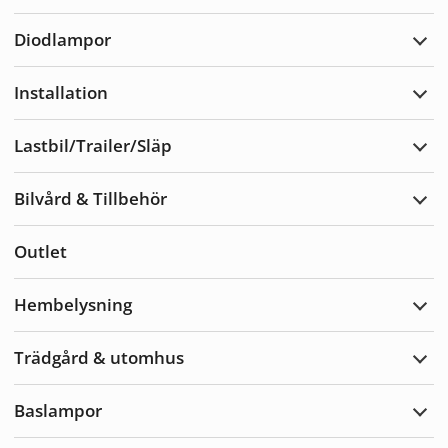
Varn
Diodlampor
Expa
Diod
Installation
Expa
Insta
Lastbil/Trailer/Släp
Expa
Lastb
Bilvård & Tillbehör
Expa
Bilvå
&
Outlet
Tillb
Hembelysning
Expa
Hemb
Trädgård & utomhus
Expa
Träd
&
Baslampor
utom
Expa
Basl