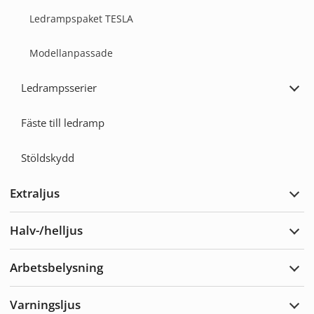
Ledrampspaket TESLA
Modellanpassade
Ledrampsserier
Expa
Ledr
Fäste till ledramp
Stöldskydd
Extraljus
Expa
Extra
Halv-/helljus
Expa
Halv-
Arbetsbelysning
Expa
Arbe
Varningsljus
Expa