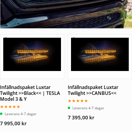
Infällnadspaket Luxtar
Infällnadspaket Luxtar
Twilight >>Black<< | TESLA
Twilight >>CANBUS<<
Model 3 & Y
Betygsatt
Leverans 4-7 dagar
5.00
Betygsatt
Leverans 4-7 dagar
av 5
7 395,00
kr
5.00
av 5
7 995,00
kr