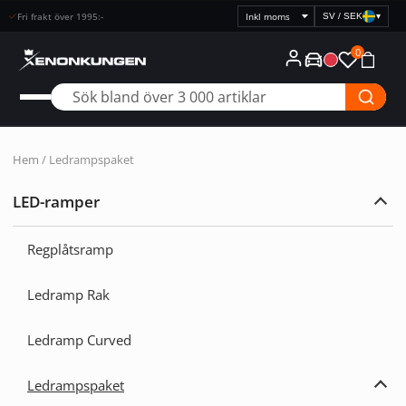
Fri frakt över 1995:-
SV / SEK
▾
Välj
prisvisning
0
Hem
/ Ledrampspaket
LED-ramper
Expa
LED-
ramp
Regplåtsramp
Ledramp Rak
Ledramp Curved
Ledrampspaket
Expa
Ledr