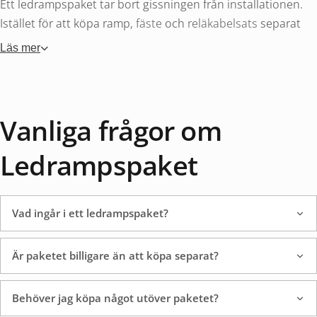
Ett ledrampspaket tar bort gissningen från installationen.
Istället för att köpa ramp,
fäste
och
reläkabelsats
separat
och hoppas att kontakterna matchar får du allt i en låda.
Läs mer
Varje paket är sammanställt för att fungera ihop direkt, utan
adapters eller extradelar. Det sparar tid vid beställning och
vid montering.
Vanliga frågor om
Priset är oftast lägre än att köpa delarna styckvis. Vi
paketerar ihop de populäraste kombinationerna och
Ledrampspaket
prissätter dem som en enhet. Du får samma kvalitet till lägre
totalkostnad.
Vad ingår i ett ledrampspaket?
Vad ingår i ett
Är paketet billigare än att köpa separat?
ledrampspaket?
Behöver jag köpa något utöver paketet?