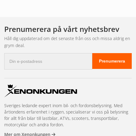
Grundpaketet innehåller alltid en
ledramp
, ett fäste (oftast
nummerplåtsfäste för universell passform) och en komplett
reläkabelsats med relä, säkring och kontakter. Vissa paket
inkluderar även
stenskottsskydd
och
Prenumerera på vårt nyhetsbrev
monteringsinstruktioner.
Håll dig uppdaterad om det senaste från oss och missa aldrig en
grym deal.
Vi erbjuder paket med ramper från
Luxtar Twilight
,
X-Serie
Black
och andra populära serier. Det finns även
Tesla-
E-
Prenumerera
postadress
specifika paket
med infällnadsfästen anpassade för Tesla
Model 3 och Model Y.
Behöver du mer än
paketet innehåller?
Sveriges ledande expert inom bil- och fordonsbelysning. Med
årtiondens erfarenhet i ryggen, specialiserar vi oss på belysning
för allt från bilar till lastbilar, ATVs, scooters, transportbilar,
motorcyklar och andra fordon.
Kör du en nyare bil med CANbus-system rekommenderar vi
Mer om Xenonkungen