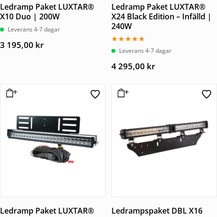
Ledramp Paket LUXTAR®
Ledramp Paket LUXTAR®
X10 Duo | 200W
X24 Black Edition – Infälld |
240W
Leverans 4-7 dagar
3 195,00
kr
Betygsatt
Leverans 4-7 dagar
5.00
av 5
4 295,00
kr
Ledramp Paket LUXTAR®
Ledrampspaket DBL X16