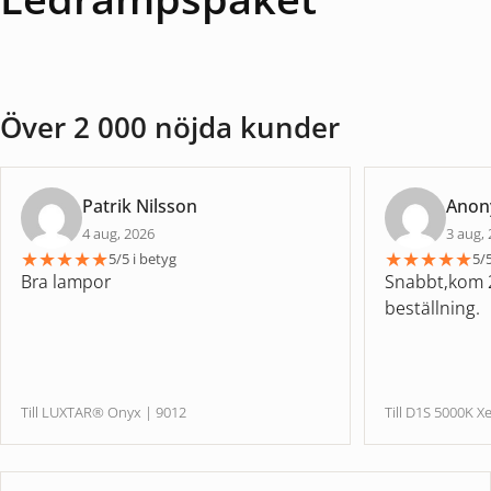
Över 2 000 nöjda kunder
Patrik Nilsson
Ano
4 aug, 2026
3 aug,
★
★
★
★
★
★
★
★
★
★
5/5 i betyg
5/5
Bra lampor
Snabbt,kom 2
beställning.
Till LUXTAR® Onyx | 9012
Till D1S 5000