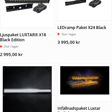
LEDramp Paket X24 Black
Slut i lager
Ljuspaket LUXTAR® X18
Black Edition
3 995,00
kr
Slut i lager
2 995,00
kr
Infällnadspaket Luxtar