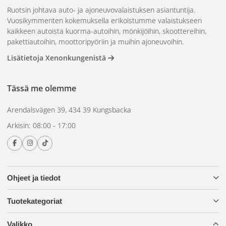
Ruotsin johtava auto- ja ajoneuvovalaistuksen asiantuntija.
Ensiluokkainen laatu
Vuosikymmenten kokemuksella erikoistumme valaistukseen
Pitkäaikainen kestävyys
kaikkeen autoista kuorma-autoihin, mönkijöihin, skoottereihin,
pakettiautoihin, moottoripyöriin ja muihin ajoneuvoihin.
Tule tutustumaan ABL
Lisätietoja Xenonkungenistä
Lightsin historiaan ja
Tässä me olemme
asiantuntemukseen
Arendalsvägen 39, 434 39 Kungsbacka
Arkisin: 08:00 - 17:00
Perustamisestamme vuonna 1875 lähtien olemme
jatkuvasti parantaneet ja mukauttaneet
valaistustekniikkaamme vastaamaan ajoneuvovalmistajien
Ohjeet ja tiedot
tarpeita kaikkialla maailmassa. Olivatpa ajoneuvosi
valaistustarpeet mitkä tahansa, voit luottaa ABL Lightsin
Tuotekategoriat
laatuun ja innovaatioihin.
Valikko