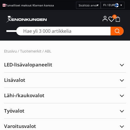
Turvalliset maksut Klarnan kanssa
FI / EUR
▾
Valitse
hintanäyttö
0
Etusivu
/ Tuotemerkit / ABL
LED-lisävalopaneelit
Laaj
LED-
lisäv
Lisävalot
Laaj
Lisäv
Lähi-/kaukovalot
Laaj
Lähi
Työvalot
Laaj
Työv
Varoitusvalot
Laaj