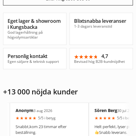
Eget lager & showroom
Blixtsnabba leveranser
i Kungsbacka
1-3 dagars leveranstid
God lagerhållning på
högvolymsartiklar
Personlig kontakt
4,7
★★★★★
★★★★★
Egen säljare & teknisk support
Bevisad hög B2B-kundnöjdhet
+13 000 nöjda kunder
Anonym
Sören Berg
3 aug 2026
30 jul 2026
★
★
★
★
★
★
★
★
★
★
5/5 i betyg
5/5 i betyg
nabbt,kom 23 timmar efter
Helt perfekt, lyser precis som den
eställning.
Snabb leverans.