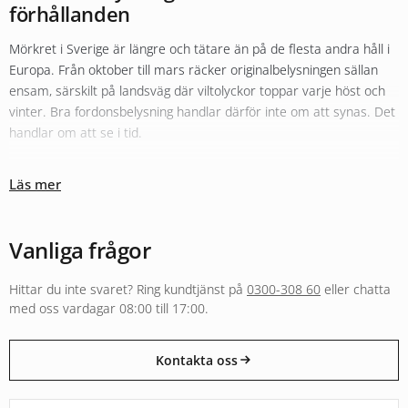
förhållanden
Mörkret i Sverige är längre och tätare än på de flesta andra håll i
Europa. Från oktober till mars räcker originalbelysningen sällan
ensam, särskilt på landsväg där viltolyckor toppar varje höst och
vinter. Bra fordonsbelysning handlar därför inte om att synas. Det
handlar om att se i tid.
Olika typer av belysning fyller olika roller
Läs mer
Sortimentet hos Xenonkungen är uppbyggt kring den tanken.
Originalbelysningen i halv- och helljus kompletteras ofta med
LED-
konvertering
för bättre färgtemperatur och räckvidd. För längre
Vanliga frågor
sträckor i mörker fyller
extraljus
och LED-ramper en helt annan
funktion än vad originalljuset klarar, både i räckvidd och i ljusbild.
Hittar du inte svaret? Ring kundtjänst på
0300-308 60
eller chatta
Arbetsbelysning och varningsljus följer separata regelverk och är
med oss vardagar 08:00 till 17:00.
byggda för andra användningar, från entreprenadmaskin i skogen
till varningsljus på utryckningsfordon.
Kontakta oss
E-godkänt för väg eller byggt för annan användning