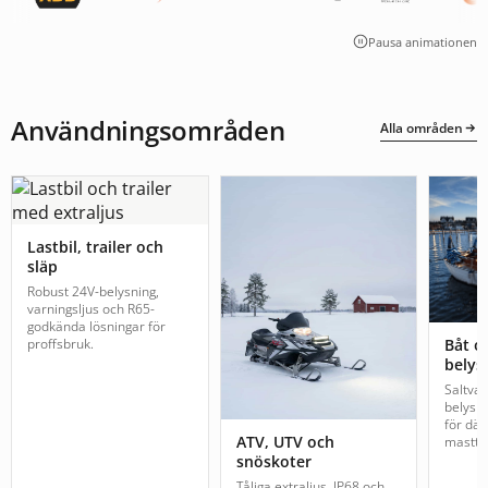
Pausa animationen
Användningsområden
Alla områden
Lastbil, trailer och
släp
Robust 24V-belysning,
varningsljus och R65-
godkända lösningar för
proffsbruk.
Båt o
belys
Saltva
belysn
för däc
ATV, UTV och
mastto
snöskoter
Tåliga extraljus, IP68 och