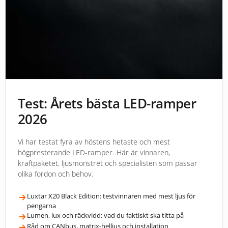
Test: Årets bästa LED-ramper
2026
Vi har testat fyra av höstens hetaste och mest
högpresterande LED-ramper. Här är vinnaren,
kraftpaketet, ljusmonstret och specialisten som passar
olika fordon och behov.
Luxtar X20 Black Edition: testvinnaren med mest ljus för
pengarna
Lumen, lux och räckvidd: vad du faktiskt ska titta på
Råd om CANbus, matrix-helljus och installation