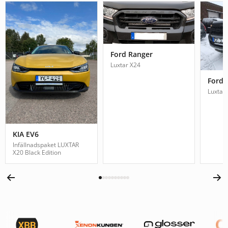
Ford Ranger
Luxtar X24
Ford 
Luxtar
KIA EV6
Infällnadspaket LUXTAR
X20 Black Edition