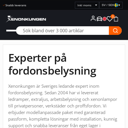
Snabb leverans
SV / SEK
▾
Välj
prisvisning
0
Experter på
fordonsbelysning
Xenonkungen är Sveriges ledande expert inom
fordonsbelysning. Sedan 2004 har vi levererat
ledramper, extraljus, arbetsbelysning och xenonlampor
till privatpersoner, verkstäder och proffsfordon. Vi
erbjuder modellanpassade paket med garanterad
passform, kompletta lösningar med installation, kunnig
support och snabba leveranser från eget lager i