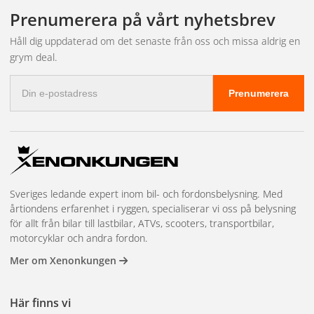
leveransen och bokar in tid hos närmaste partnerverkstad.
fakturabetalning, mängdrabatter, en dedikerad kundansvarig och
Prenumerera på vårt nyhetsbrev
prioriterad lagerreservation på högvolymsartiklar. Vi har även
showroom i Kungsbacka för demonstrationer och teknisk
Håll dig uppdaterad om det senaste från oss och missa aldrig en
rådgivning. Läs mer och kom igång på
återförsäljarsidan
.
grym deal.
E-
Prenumerera
postadress
Sveriges ledande expert inom bil- och fordonsbelysning. Med
årtiondens erfarenhet i ryggen, specialiserar vi oss på belysning
för allt från bilar till lastbilar, ATVs, scooters, transportbilar,
motorcyklar och andra fordon.
Mer om Xenonkungen
Här finns vi