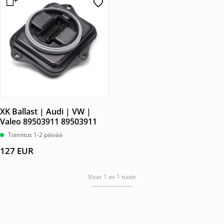
XK Ballast | Audi | VW |
Valeo 89503911 89503911
Toimitus 1-2 päivää
127
EUR
Visar 1 av 1 tuote