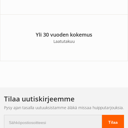
Yli 30 vuoden kokemus
Laatutakuu
Tilaa uutiskirjeemme
Pysy ajan tasalla uutuuksistamme äläkä missaa huipputarjouksia.
Sähköpostiosoite
Tilaa