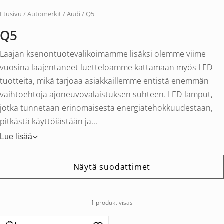
Etusivu
/ Automerkit /
Audi
/ Q5
Q5
Laajan ksenontuotevalikoimamme lisäksi olemme viime
vuosina laajentaneet luetteloamme kattamaan myös LED-
tuotteita, mikä tarjoaa asiakkaillemme entistä enemmän
vaihtoehtoja ajoneuvovalaistuksen suhteen. LED-lamput,
jotka tunnetaan erinomaisesta energiatehokkuudestaan,
pitkästä käyttöiästään ja...
Lue lisää
Näytä suodattimet
1 produkt visas