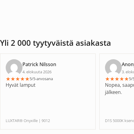
Yli 2 000 tyytyväistä asiakasta
Patrick Nilsson
Anon
4. elokuuta 2026
3. elo
★
★
★
★
★
★
★
★
★
★
5/5-arvosana
5/
Hyvät lamput
Nopea, saapu
jälkeen.
LUXTAR® Onyxille | 9012
D1S 5000K kse