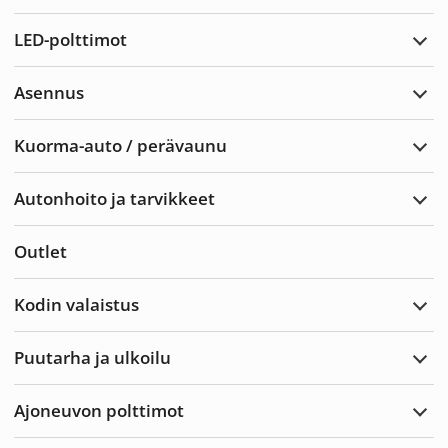
Varoi
LED-polttimot
Laaj
LED-
poltt
Asennus
Laaj
Ase
Kuorma-auto / perävaunu
Laaj
Kuor
auto
Autonhoito ja tarvikkeet
/
Laaj
perä
Auto
ja
Outlet
tarvi
Kodin valaistus
Laaj
Kodi
valai
Puutarha ja ulkoilu
Laaj
Puut
ja
Ajoneuvon polttimot
ulkoi
Laaj
Ajon
poltt