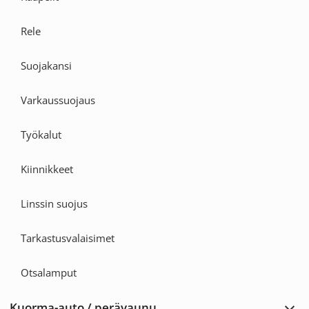
Rele
Suojakansi
Varkaussuojaus
Työkalut
Kiinnikkeet
Linssin suojus
Tarkastusvalaisimet
Otsalamput
Kuorma-auto / perävaunu