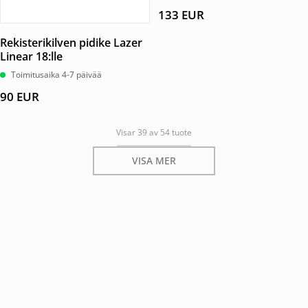
133
EUR
Rekisterikilven pidike Lazer
Linear 18:lle
Toimitusaika 4-7 päivää
90
EUR
Visar 39 av 54 tuote
VISA MER