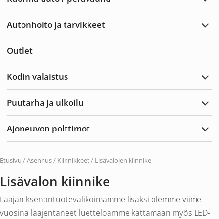
Laaj
Kuor
auto
Autonhoito ja tarvikkeet
/
Laaj
perä
Auto
ja
Outlet
tarvi
Kodin valaistus
Laaj
Kodi
valai
Puutarha ja ulkoilu
Laaj
Puut
ja
Ajoneuvon polttimot
ulkoi
Laaj
Ajon
poltt
Etusivu
/
Asennus
/
Kiinnikkeet
/ Lisävalojen kiinnike
Lisävalon kiinnike
Laajan ksenontuotevalikoimamme lisäksi olemme viime
vuosina laajentaneet luetteloamme kattamaan myös LED-