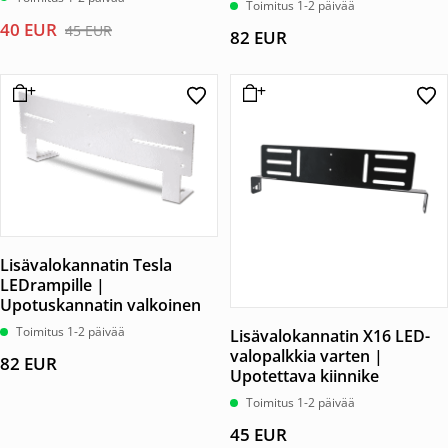
Toimitus 1-2 päivää
tuotteesta:
5.00
Alkuperäinen
Nykyinen
40
EUR
45
EUR
/ 5
82
EUR
hinta
hinta
oli:
on:
45 EUR.
40 EUR.
Lisävalokannatin Tesla
LEDrampille |
Upotuskannatin valkoinen
Toimitus 1-2 päivää
Lisävalokannatin X16 LED-
valopalkkia varten |
82
EUR
Upotettava kiinnike
Toimitus 1-2 päivää
45
EUR