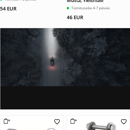
Musta, Yleismalli
54
EUR
Toimitusaika 4-7 päivää
46
EUR