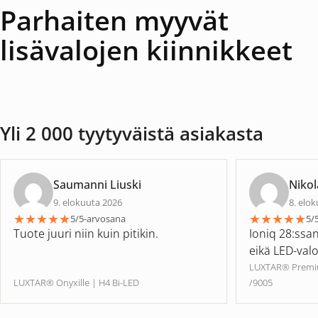
Parhaiten myyvät
lisävalojen kiinnikkeet
Yli 2 000 tyytyväistä asiakasta
Saumanni Liuski
Niko
9. elokuuta 2026
8. elo
★
★
★
★
★
★
★
★
★
★
5/5-arvosana
5/
Tuote juuri niin kuin pitikin.
Ioniq 28:ssa
eikä LED-valo
LUXTAR® Premiu
LUXTAR® Onyxille | H4 Bi-LED
/9005