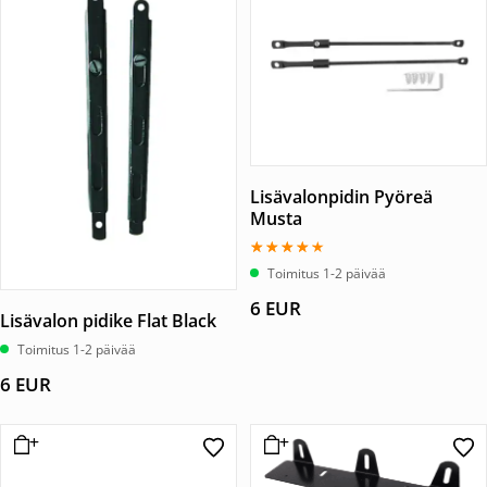
Lisävalonpidin Pyöreä
Musta
Arvostelu
Toimitus 1-2 päivää
tuotteesta:
4.00
6
EUR
/ 5
Lisävalon pidike Flat Black
Toimitus 1-2 päivää
6
EUR