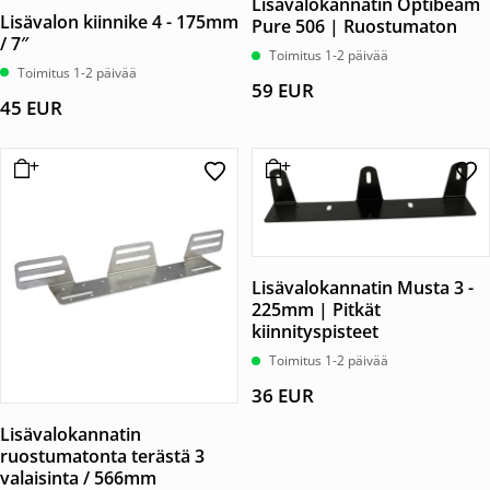
Lisävalokannatin Optibeam
Lisävalon kiinnike 4 - 175mm
Pure 506 | Ruostumaton
/ 7″
Toimitus 1-2 päivää
Toimitus 1-2 päivää
59
EUR
45
EUR
Lisävalokannatin Musta 3 -
225mm | Pitkät
kiinnityspisteet
Toimitus 1-2 päivää
36
EUR
Lisävalokannatin
ruostumatonta terästä 3
valaisinta / 566mm