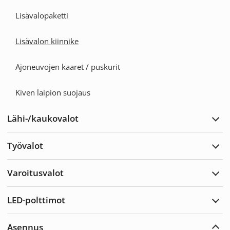
Lisävalopaketti
Lisävalon kiinnike
Ajoneuvojen kaaret / puskurit
Kiven laipion suojaus
Lähi-/kaukovalot
Laaj
Lähi
Työvalot
Laaj
Työv
Varoitusvalot
Laaj
Varoi
LED-polttimot
Laaj
LED-
poltt
Asennus