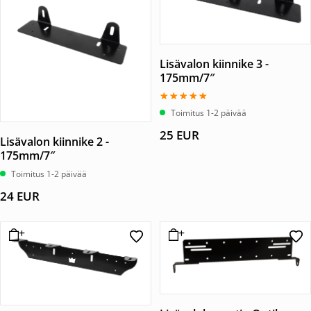
Lisävalon kiinnike 3 -
175mm/7″
Arvostelu
Toimitus 1-2 päivää
tuotteesta:
5.00
25
EUR
/ 5
Lisävalon kiinnike 2 -
175mm/7″
Toimitus 1-2 päivää
24
EUR