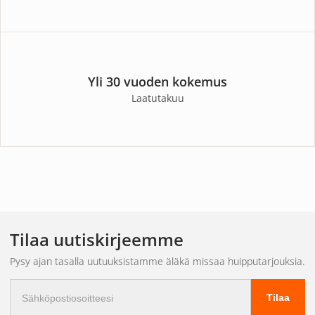
Yli 30 vuoden kokemus
Laatutakuu
Tilaa uutiskirjeemme
Pysy ajan tasalla uutuuksistamme äläkä missaa huipputarjouksia.
Sähköpostiosoite
Tilaa