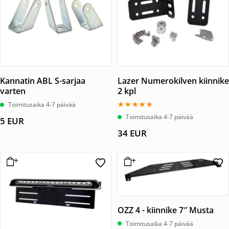
Kannatin ABL S-sarjaa
Lazer Numerokilven kiinnike
varten
2 kpl
Toimitusaika 4-7 päivää
Arvostelu
Toimitusaika 4-7 päivää
5
EUR
tuotteesta:
5.00
34
EUR
/ 5
OZZ 4 - kiinnike 7″ Musta
Toimitusaika 4-7 päivää