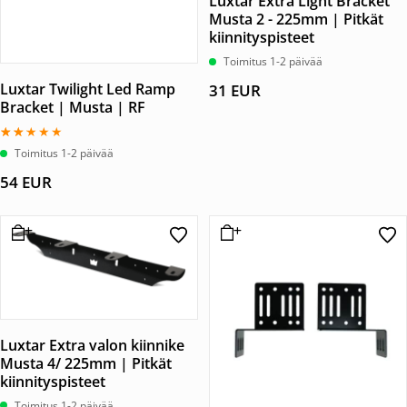
Luxtar Extra Light Bracket
Musta 2 - 225mm | Pitkät
kiinnityspisteet
Toimitus 1-2 päivää
Luxtar Twilight Led Ramp
31
EUR
Bracket | Musta | RF
Arvostelu
Toimitus 1-2 päivää
tuotteesta:
2.00
54
EUR
/ 5
Luxtar Extra valon kiinnike
Musta 4/ 225mm | Pitkät
kiinnityspisteet
Toimitus 1-2 päivää