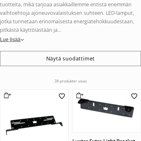
tuotteita, mikä tarjoaa asiakkaillemme entistä enemmän
vaihtoehtoja ajoneuvovalaistuksen suhteen. LED-lamput,
jotka tunnetaan erinomaisesta energiatehokkuudestaan,
pitkästä käyttöiästään ja...
Lue lisää
Näytä suodattimet
38 produkter visas