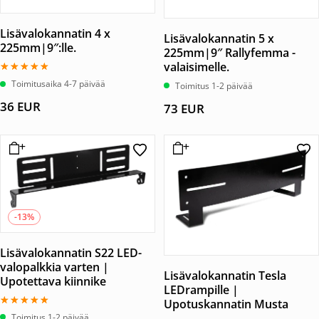
Lisävalokannatin 4 x
Lisävalokannatin 5 x
225mm|9″:lle.
225mm|9″ Rallyfemma -
valaisimelle.
Arvostelu
Toimitusaika 4-7 päivää
Toimitus 1-2 päivää
tuotteesta:
5.00
36
EUR
73
EUR
/ 5
-13%
Lisävalokannatin S22 LED-
valopalkkia varten |
Lisävalokannatin Tesla
Upotettava kiinnike
LEDrampille |
Upotuskannatin Musta
Arvostelu
Toimitus 1-2 päivää