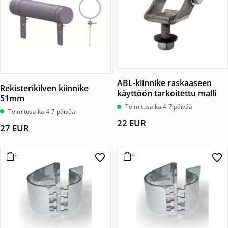
ABL-kiinnike raskaaseen
Rekisterikilven kiinnike
käyttöön tarkoitettu malli
51mm
Toimitusaika 4-7 päivää
Toimitusaika 4-7 päivää
22
EUR
27
EUR