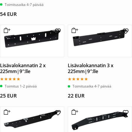
Toimitusaika 4-7 päivää
54
EUR
Lisävalokannatin 2 x
Lisävalokannatin 3 x
225mm|9″:lle
225mm|9″:lle
Arvostelu
Arvostelu
Toimitus 1-2 päivää
Toimitusaika 4-7 päivää
tuotteesta:
tuotteesta:
5.00
5.00
25
EUR
22
EUR
/ 5
/ 5