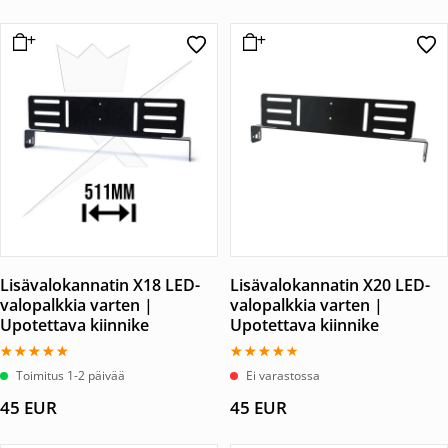
Lisävalokannatin X18 LED-
Lisävalokannatin X20 LED-
valopalkkia varten |
valopalkkia varten |
Upotettava kiinnike
Upotettava kiinnike
Arvostelu
Arvostelu
Toimitus 1-2 päivää
Ei varastossa
tuotteesta:
tuotteesta:
5.00
4.00
45
EUR
45
EUR
/ 5
/ 5