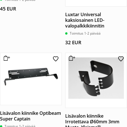
45
EUR
Luxtar Universal
kaksiosainen LED-
valopalkkikiinnitin
Toimitus 1-2 päivää
32
EUR
Lisävalon kiinnike Optibeam
Lisävalon kiinnike
Super Captain
Irrotettava Ø60mm 3mm
Toimitus 1-2 päivää