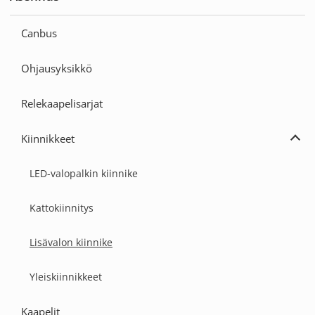
Laaj
Ase
Canbus
Ohjausyksikkö
Relekaapelisarjat
Kiinnikkeet
Laaj
Kiin
LED-valopalkin kiinnike
Kattokiinnitys
Lisävalon kiinnike
Yleiskiinnikkeet
Kaapelit