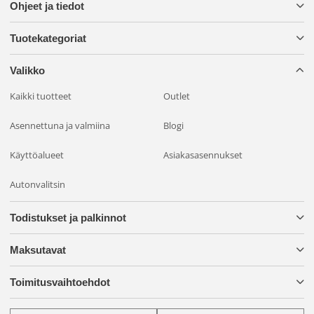
Ohjeet ja tiedot
Takuu:
5 vuotta
Tuotekategoriat
Valikko
Kaikki tuotteet
Outlet
Asennettuna ja valmiina
Blogi
Käyttöalueet
Asiakasasennukset
Autonvalitsin
Todistukset ja palkinnot
Maksutavat
Toimitusvaihtoehdot