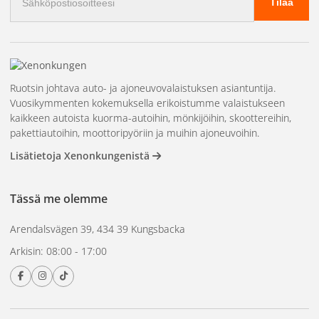
Tilaa
Helppo asennus ja kestävä rakenne takaavat pitkän
käyttöiän ja vähentävät tarvetta vaihtaa valoja usein.
Poikkeuksellinen näkyvyys ja turvallisuus korkean
intensiteetin LED-valon ansiosta.
Ruotsin johtava auto- ja ajoneuvovalaistuksen asiantuntija.
Kompakti ja vankka rakenne, joka kestää vaativia
Vuosikymmenten kokemuksella erikoistumme valaistukseen
työolosuhteita.
kaikkeen autoista kuorma-autoihin, mönkijöihin, skoottereihin,
IP67-luokitus maksimaalista suojaa vettä ja pölyä vastaan.
pakettiautoihin, moottoripyöriin ja muihin ajoneuvoihin.
Helppo asennus erilaisiin 24V ajoneuvoihin
Lisätietoja Xenonkungenistä
Ihanteellinen ajoneuvoihin, jotka vaativat suurta
suorituskykyä ja luotettavuutta
Tässä me olemme
Erityistoimet:
Arendalsvägen 39, 434 39 Kungsbacka
Volt:
24V
Arkisin: 08:00 - 17:00
Valonlähde:
LED, 3kpl
Vaalea väri:
meripihka
Valtuutus:
ECE, EMC
Kosteussuojaus:
IP67 (pöly- ja vedenpitävä)
Koko (LxSxK):
58x16x12,5 mm