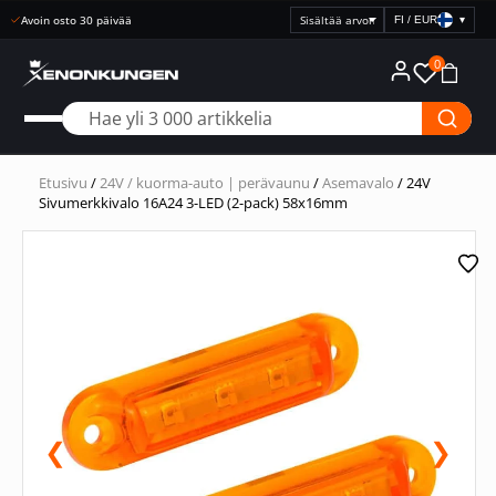
Nopea toimitus
FI / EUR
▾
Valitse
hintanäyttö
0
Etusivu
/
24V / kuorma-auto | perävaunu
/
Asemavalo
/ 24V
Sivumerkkivalo 16A24 3-LED (2-pack) 58x16mm
❮
❯