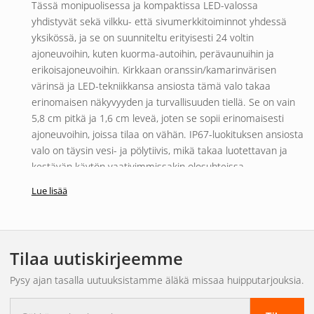
Tässä monipuolisessa ja kompaktissa LED-valossa
yhdistyvät sekä vilkku- että sivumerkkitoiminnot yhdessä
yksikössä, ja se on suunniteltu erityisesti 24 voltin
ajoneuvoihin, kuten kuorma-autoihin, perävaunuihin ja
erikoisajoneuvoihin. Kirkkaan oranssin/kamarinvärisen
värinsä ja LED-tekniikkansa ansiosta tämä valo takaa
erinomaisen näkyvyyden ja turvallisuuden tiellä. Se on vain
5,8 cm pitkä ja 1,6 cm leveä, joten se sopii erinomaisesti
ajoneuvoihin, joissa tilaa on vähän. IP67-luokituksen ansiosta
valo on täysin vesi- ja pölytiivis, mikä takaa luotettavan ja
kestävän käytön vaativimmissakin olosuhteissa.
Lue lisää
Ominaisuudet ja hyödyt
Tämä korkealaatuinen LED-valaistus tarjoaa useita etuja
ajoneuvojen omistajille ja käyttäjille. Integroitu suuntavilkku-
Tilaa uutiskirjeemme
ja sivumerkkivalorakenne parantaa ajoneuvon näkyvyyttä ja
siten liikenneturvallisuutta. Kompakti koko ja IP67-luokitus
Pysy ajan tasalla uutuuksistamme äläkä missaa huipputarjouksia.
tekevät siitä ihanteellisen käytettäväksi vaativissa
Sähköpostiosoite
ympäristöissä, joissa veden- ja pölynkestävyys on tärkeää.