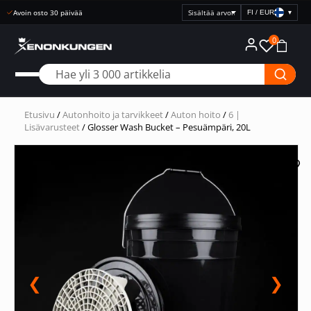
Avoin osto 30 päivää
FI / EUR
▾
Valitse
hintanäyttö
0
Etusivu
/
Autonhoito ja tarvikkeet
/
Auton hoito
/
6 |
Lisävarusteet
/ Glosser Wash Bucket – Pesuämpäri, 20L
❮
❯