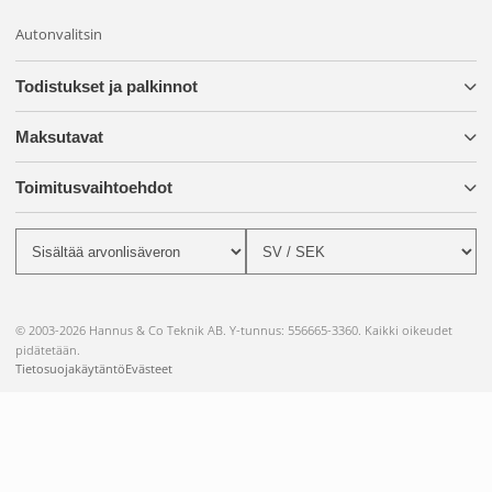
Autonvalitsin
Todistukset ja palkinnot
Maksutavat
Toimitusvaihtoehdot
© 2003-2026 Hannus & Co Teknik AB. Y-tunnus: 556665-3360. Kaikki oikeudet
pidätetään.
Tietosuojakäytäntö
Evästeet