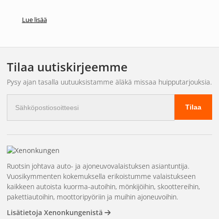
Lue lisää
Tilaa uutiskirjeemme
Pysy ajan tasalla uutuuksistamme äläkä missaa huipputarjouksia.
Sähköpostiosoite
Tilaa
Ruotsin johtava auto- ja ajoneuvovalaistuksen asiantuntija.
Vuosikymmenten kokemuksella erikoistumme valaistukseen
kaikkeen autoista kuorma-autoihin, mönkijöihin, skoottereihin,
pakettiautoihin, moottoripyöriin ja muihin ajoneuvoihin.
Lisätietoja Xenonkungenistä