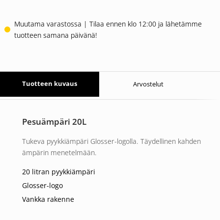
Muutama varastossa | Tilaa ennen klo 12:00 ja lähetämme
tuotteen samana päivänä!
Tuotteen kuvaus
Arvostelut
Pesuämpäri 20L
Tukeva pyykkiämpäri Glosser-logolla. Täydellinen kahden
ämpärin menetelmään.
20 litran pyykkiämpäri
Glosser-logo
Vankka rakenne