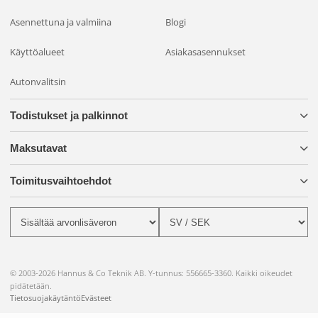
Asennettuna ja valmiina
Blogi
Käyttöalueet
Asiakasasennukset
Autonvalitsin
Todistukset ja palkinnot
Maksutavat
Toimitusvaihtoehdot
© 2003-2026 Hannus & Co Teknik AB. Y-tunnus: 556665-3360. Kaikki oikeudet
pidätetään.
Tietosuojakäytäntö
Evästeet