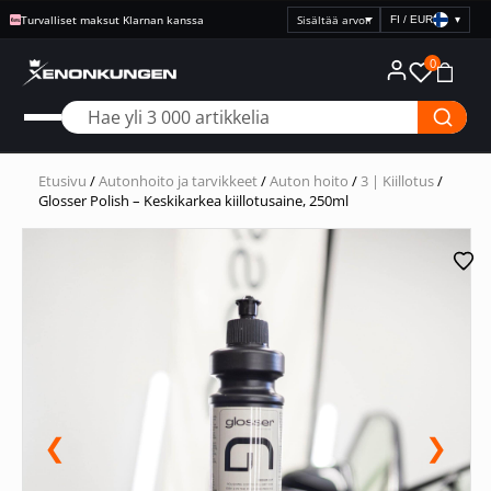
Turvalliset maksut Klarnan kanssa
FI / EUR
▾
Valitse
hintanäyttö
0
Etusivu
/
Autonhoito ja tarvikkeet
/
Auton hoito
/
3 | Kiillotus
/
Glosser Polish – Keskikarkea kiillotusaine, 250ml
❮
❯