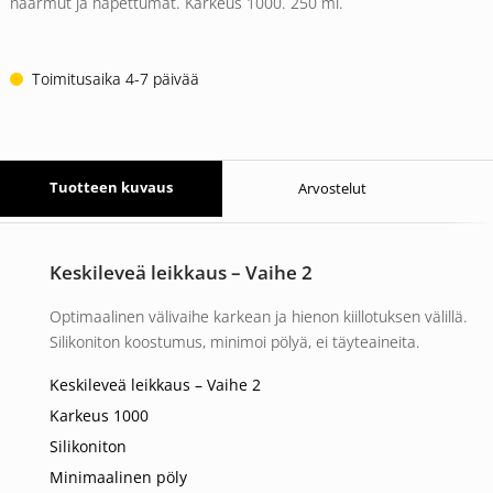
naarmut ja hapettumat. Karkeus 1000. 250 ml.
Toimitusaika 4-7 päivää
Tuotteen kuvaus
Arvostelut
Keskileveä leikkaus – Vaihe 2
Optimaalinen välivaihe karkean ja hienon kiillotuksen välillä.
Silikoniton koostumus, minimoi pölyä, ei täyteaineita.
Keskileveä leikkaus – Vaihe 2
Karkeus 1000
Silikoniton
Minimaalinen pöly