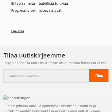
Ei täyteaineita – todellisia tuloksia
Progressiiviset (hajoavat) jyvät
Lue lisää
Tilaa uutiskirjeemme
Pysy ajan tasalla uutuuksistamme äläkä missaa huipputarjouksia.
Sähköpostiosoite
Tilaa
Ruotsin johtava auto- ja ajoneuvovalaistuksen asiantuntija.
Vuosikymmenten kokemuksella erikoistumme valaistukseen