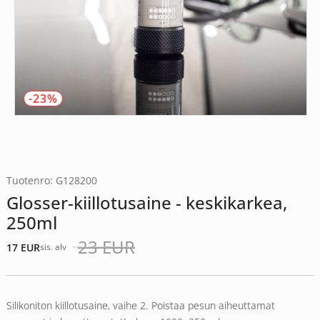
-23%
Tuotenro: G128200
Glosser-kiillotusaine - keskikarkea,
250ml
23
EUR
17
EUR
sis. alv
Alkuperäinen
Nykyinen
hinta
hinta
oli:
on:
23 EUR.
17 EUR.
Silikoniton kiillotusaine, vaihe 2. Poistaa pesun aiheuttamat