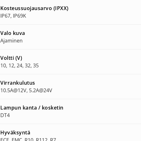
Kosteussuojausarvo (IPXX)
IP67, IP69K
Valo kuva
Ajaminen
Voltti (V)
10, 12, 24, 32, 35
Virrankulutus
10.5A@12V, 5.2A@24V
Lampun kanta / kosketin
DT4
Hyväksyntä
ECE, EMC, R10, R112, R7