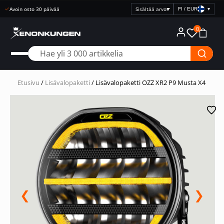
Nopea toimitus
FI / EUR
▾
Valitse
hintanäyttö
0
Etusivu
/
Lisävalopaketti
/ Lisävalopaketti OZZ XR2 P9 Musta X4
❮
❯