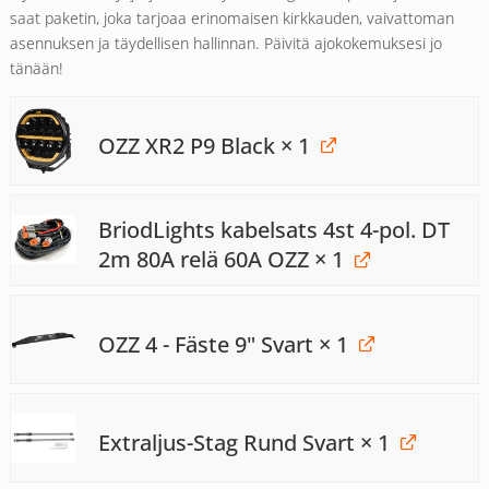
saat paketin, joka tarjoaa erinomaisen kirkkauden, vaivattoman
asennuksen ja täydellisen hallinnan. Päivitä ajokokemuksesi jo
tänään!
OZZ XR2 P9 Black
× 1
BriodLights kabelsats 4st 4-pol. DT
2m 80A relä 60A OZZ
× 1
OZZ 4 - Fäste 9" Svart
× 1
Extraljus-Stag Rund Svart
× 1