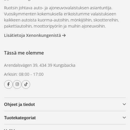
Korkealaatuiset materiaalit – pitkäikäinen kestävyys ja
Ruotsin johtava auto- ja ajoneuvovalaistuksen asiantuntija.
luotettava suorituskyky.
Vuosikymmenten kokemuksella erikoistumme valaistukseen
Yksinkertainen ja vaivaton asennus – ei monimutkaista
kaikkeen autoista kuorma-autoihin, mönkijöihin, skoottereihin,
pakettiautoihin, moottoripyöriin ja muihin ajoneuvoihin.
prosessia.
Lisätietoja Xenonkungenistä
BriodLights-kaapelisarja
Täydellinen ja joustava – sisältää kaiken tarvittavan
Tässä me olemme
valaistusasennuksiin.
Arendalsvägen 39, 434 39 Kungsbacka
Turvallinen ja suurikapasiteettinen – 60 A:n
sulakepidikkeellä ja 80 A:n releellä ylikuormitusta ja
Arkisin: 08:00 - 17:00
oikosulkua vastaan.
Sopii sekä pienempiin että suurempiin
valaistusasennuksiin, joiden maksimiteho on 4 × 160 W.
Ohjeet ja tiedot
Tämä tuotepaketti on paras ratkaisu niille, jotka haluavat
korkealaatuiset lisävalot, helpon asennuksen ja täyden
Tuotekategoriat
hallinnan valaistusasennuksiinsa. Halusitpa sitten lisätä
turvallisuutta tiellä, parantaa näkyvyyttäsi pimeässä tai