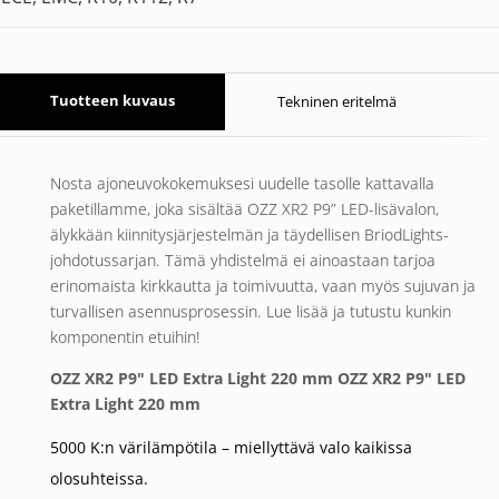
Tuotteen kuvaus
Tekninen eritelmä
Nosta ajoneuvokokemuksesi uudelle tasolle kattavalla
paketillamme, joka sisältää OZZ XR2 P9” LED-lisävalon,
älykkään kiinnitysjärjestelmän ja täydellisen BriodLights-
johdotussarjan. Tämä yhdistelmä ei ainoastaan tarjoa
erinomaista kirkkautta ja toimivuutta, vaan myös sujuvan ja
turvallisen asennusprosessin. Lue lisää ja tutustu kunkin
komponentin etuihin!
OZZ XR2 P9" LED Extra Light 220 mm OZZ XR2 P9" LED
Extra Light 220 mm
5000 K:n värilämpötila – miellyttävä valo kaikissa
olosuhteissa.