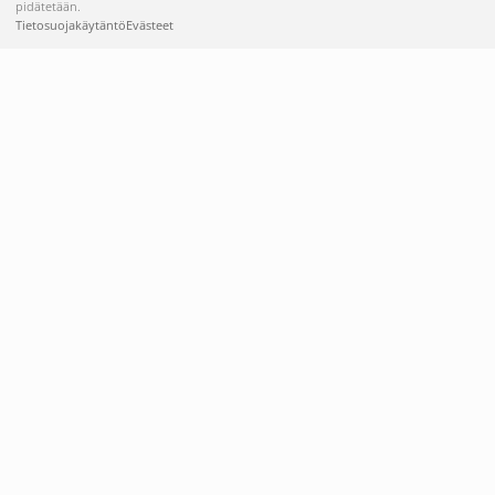
pidätetään.
Tietosuojakäytäntö
Evästeet