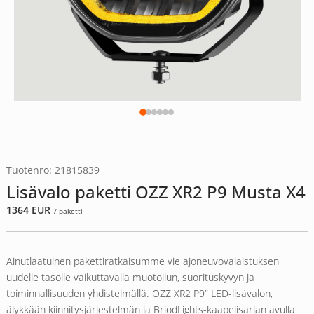
Tuotenro: 21815839
Lisävalo paketti OZZ XR2 P9 Musta X4
1364
EUR
/ paketti
Ainutlaatuinen pakettiratkaisumme vie ajoneuvovalaistuksen
uudelle tasolle vaikuttavalla muotoilun, suorituskyvyn ja
toiminnallisuuden yhdistelmällä. OZZ XR2 P9” LED-lisävalon,
älykkään kiinnitysjärjestelmän ja BriodLights-kaapelisarjan avulla