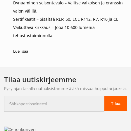
Dynaaminen seisontavalo – Valitse valkoisen ja oranssin
valon välillä.
Sertifikaatit – Sisältää REF: 50, ECE R112, R7, R10 ja CE.
Vaikuttava kirkkaus – Jopa 10 600 lumenia
tehostustoiminnolla.
Pitkä kantama – Jopa 680 metriä tehostustilassa.
Lue lisää
Korkealaatuinen rakenne – kestävää alumiinia ja
polykarbonaattia.
Yksinkertainen liitäntä – DT4 uros+naaras.
3 vuoden toiminnallinen takuu lisää mielenrauhaa.
Tilaa uutiskirjeemme
Älykäs kiinnitysteline
Pysy ajan tasalla uutuuksistamme äläkä missaa huipputarjouksia.
Sähköpostiosoite
Räätälöity 360 asteen kameroille, dynaamisille
Tilaa
vakionopeudensäätimelle ja tutkalle.
Huomaamaton asennus – asennettu rekisterikilven
taakse.