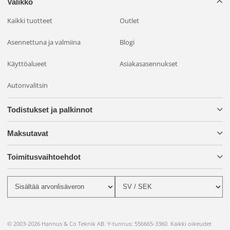
Valikko
lisätä autoosi edistyneitä varusteita, tässä paketissa on
Kaikki tuotteet
Outlet
kaikki mitä tarvitset. Tee ajokokemuksestasi turvallisempi ja
mukavampi OZZ XR2 P9” LED-lisävaloilla, älykkäällä
Asennettuna ja valmiina
Blogi
kiinnitysjärjestelmällä ja BriodLights-kaapelisarjalla!
Käyttöalueet
Asiakasasennukset
Autonvalitsin
Todistukset ja palkinnot
Maksutavat
Toimitusvaihtoehdot
© 2003-2026 Hannus & Co Teknik AB. Y-tunnus: 556665-3360. Kaikki oikeudet