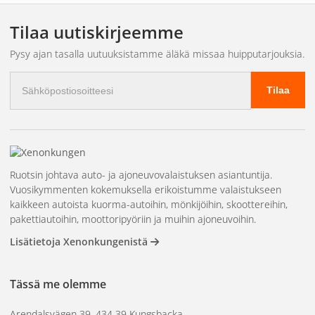
Valikoima
1 luksi 790 metrin korkeudessa
ja
Tilaa uutiskirjeemme
tasapainoinen värilämpötila
5500K
, et saa vain kirkasta ja
terävää valaistusta, vaan myös miellyttävän ja silmiä
Pysy ajan tasalla uutuuksistamme äläkä missaa huipputarjouksia.
miellyttävän valokokemuksen. Täydellinen pitkille matkoille ja
haastavaan maastoon, jossa jokainen yksityiskohta on
Sähköpostiosoite
Tilaa
tärkeä. Näet vaarat ajoissa ja navigoit täysin hallitusti.
Koe dynaaminen eleganssi
Uusi
Dynaamiset käynnistysominaisuudet
for position
lights tekee vaikutuksen ainutlaatuisella valoshow'lla
Ruotsin johtava auto- ja ajoneuvovalaistuksen asiantuntija.
jokaisella käynnistyskerralla. Valitse perinteisen
valkoinen
Vuosikymmenten kokemuksella erikoistumme valaistukseen
tai silmiinpistävä
oranssi valo
tuoda oma tyylinsä tien
kaikkeen autoista kuorma-autoihin, mönkijöihin, skoottereihin,
päälle. Taustavalaistut heijastimet luovat myös "wow"-
pakettiautoihin, moottoripyöriin ja muihin ajoneuvoihin.
efektin, joka saa ajoneuvosi erottumaan - sekä
Lisätietoja Xenonkungenistä
päivänvalossa että pimeässä.
Rakennettu kestämään - kaikissa
Tässä me olemme
sääolosuhteissa
Arendalsvägen 39, 434 39 Kungsbacka