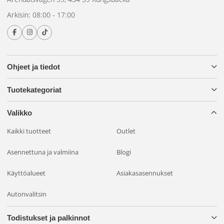
Kiitos kehyksetön,
murtumaton polykarbonaattilinssi
Luxtar Stellar RAD4 | Keltainen tarjoaa luotettavan
Arkisin: 08:00 - 17:00
suorituskyvyn säästä riippumatta. Lisävarusteena on
tehostustoiminto
saat lisäkirkkautta juuri silloin, kun
tarvitset sitä eniten, ja vankan asennusjalustan ja mukana
toimitettujen 4-napaisten DT-liittimien ansiosta asennus on
Ohjeet ja tiedot
helppoa ja turvallista.
Tuotekategoriat
E-hyväksytty ja turvallinen
Stellar Black RAD4 | Keltainen
on E-hyväksytty, joten sen
Valikko
käyttö maanteillä on laillista. Lisäksi siinä on
3 vuoden
Kaikki tuotteet
Outlet
takuu
mielenrauhasi vuoksi.
Asennettuna ja valmiina
Blogi
Käyttöalueet
Asiakasasennukset
Autonvalitsin
Todistukset ja palkinnot