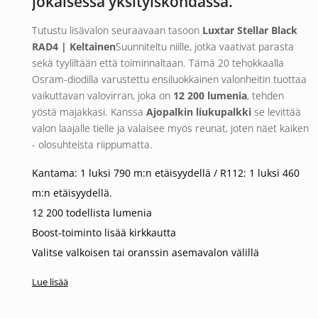
jokaisessa yksityiskohdassa.
Tutustu lisävalon seuraavaan tasoon
Luxtar Stellar Black
RAD4 | Keltainen
Suunniteltu niille, jotka vaativat parasta
sekä tyyliltään että toiminnaltaan. Tämä 20 tehokkaalla
Osram-diodilla varustettu ensiluokkainen valonheitin tuottaa
vaikuttavan valovirran, joka on
12 200 lumenia
, tehden
yöstä majakkasi. Kanssa
Ajopalkin liukupalkki
se levittää
valon laajalle tielle ja valaisee myös reunat, joten näet kaiken
- olosuhteista riippumatta.
Kantama: 1 luksi 790 m:n etäisyydellä / R112: 1 luksi 460
m:n etäisyydellä.
12 200 todellista lumenia
Boost-toiminto lisää kirkkautta
Valitse valkoisen tai oranssin asemavalon välillä
Iskunkestävä ja säänkestävä rakenne
Lue lisää
Maailmanluokan valaistus