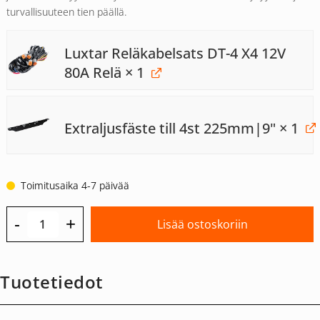
turvallisuuteen tien päällä.
Luxtar Reläkabelsats DT-4 X4 12V
80A Relä
× 1
Extraljusfäste till 4st 225mm|9"
× 1
Toimitusaika 4-7 päivää
-
+
Lisää ostoskoriin
Tuotetiedot