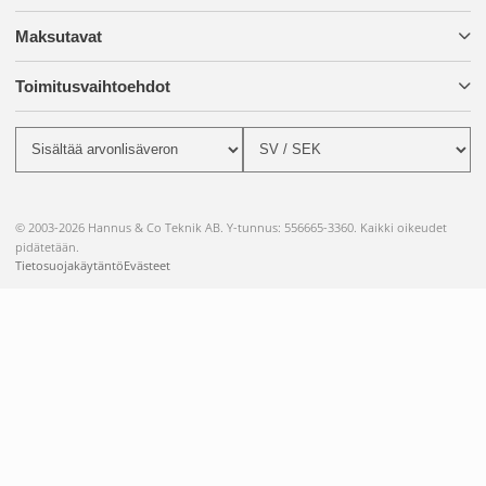
Maksutavat
Toimitusvaihtoehdot
© 2003-2026 Hannus & Co Teknik AB. Y-tunnus: 556665-3360. Kaikki oikeudet
pidätetään.
Tietosuojakäytäntö
Evästeet