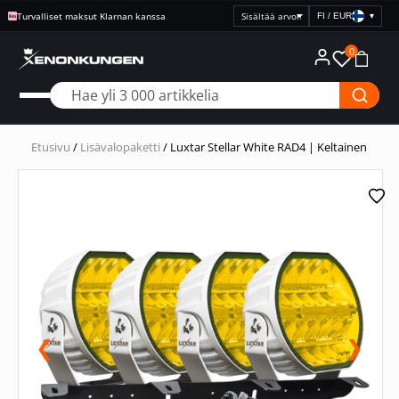
Turvalliset maksut Klarnan kanssa
FI / EUR
▾
Valitse
hintanäyttö
0
Etusivu
/
Lisävalopaketti
/ Luxtar Stellar White RAD4 | Keltainen
❮
❯